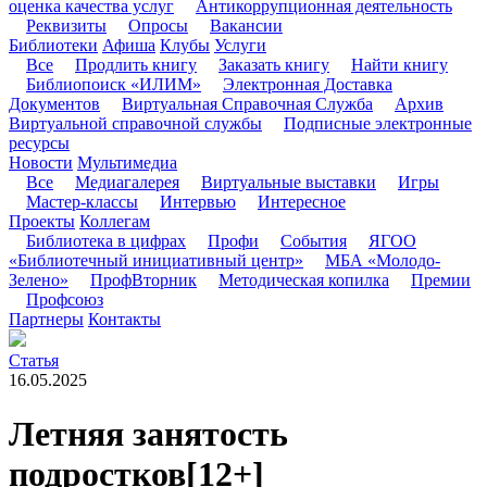
оценка качества услуг
Антикоррупционная деятельность
Реквизиты
Опросы
Вакансии
Библиотеки
Афиша
Клубы
Услуги
Все
Продлить книгу
Заказать книгу
Найти книгу
Библиопоиск «ИЛИМ»
Электронная Доставка
Документов
Виртуальная Справочная Служба
Архив
Виртуальной справочной службы
Подписные электронные
ресурсы
Новости
Мультимедиа
Все
Медиагалерея
Виртуальные выставки
Игры
Мастер-классы
Интервью
Интересное
Проекты
Коллегам
Библиотека в цифрах
Профи
События
ЯГОО
«Библиотечный инициативный центр»
МБА «Молодо-
Зелено»
ПрофВторник
Методическая копилка
Премии
Профсоюз
Партнеры
Контакты
Статья
16.05.2025
Летняя занятость
подростков
[12+]