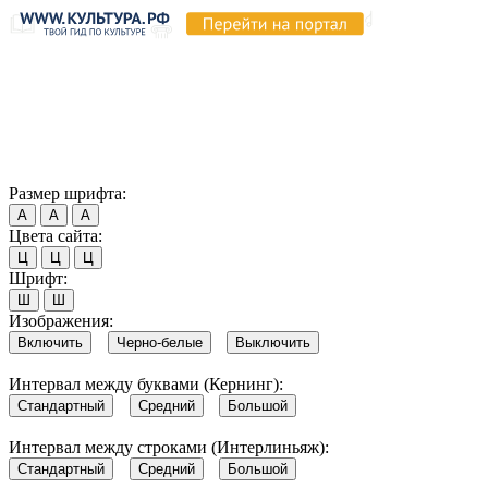
Продолжая пользоваться этим сайтом, вы соглашаетесь на
использование cookie и обработку данных в соответствии с
Политикой сайта в области обработки и защиты
персональных данных
. Обратите внимание, что в случае, если
использование сайтом файлов cookie отключено, некоторые
возможности сайта могут быть отображены некорректно.
Согласен
Размер шрифта:
А
А
А
Цвета сайта:
Ц
Ц
Ц
Шрифт:
Ш
Ш
Изображения:
Включить
Черно-белые
Выключить
Интервал между буквами (Кернинг):
Стандартный
Средний
Большой
Интервал между строками (Интерлиньяж):
Стандартный
Средний
Большой