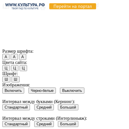
Продолжая пользоваться этим сайтом, вы соглашаетесь на
использование cookie и обработку данных в соответствии с
Политикой сайта в области обработки и защиты
персональных данных
. Обратите внимание, что в случае, если
использование сайтом файлов cookie отключено, некоторые
возможности сайта могут быть отображены некорректно.
Согласен
Размер шрифта:
А
А
А
Цвета сайта:
Ц
Ц
Ц
Шрифт:
Ш
Ш
Изображения:
Включить
Черно-белые
Выключить
Интервал между буквами (Кернинг):
Стандартный
Средний
Большой
Интервал между строками (Интерлиньяж):
Стандартный
Средний
Большой