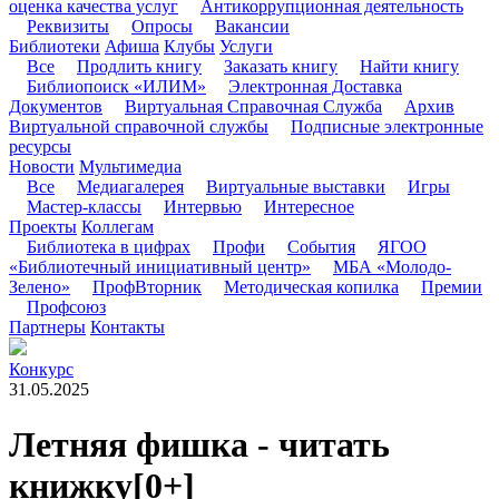
оценка качества услуг
Антикоррупционная деятельность
Реквизиты
Опросы
Вакансии
Библиотеки
Афиша
Клубы
Услуги
Все
Продлить книгу
Заказать книгу
Найти книгу
Библиопоиск «ИЛИМ»
Электронная Доставка
Документов
Виртуальная Справочная Служба
Архив
Виртуальной справочной службы
Подписные электронные
ресурсы
Новости
Мультимедиа
Все
Медиагалерея
Виртуальные выставки
Игры
Мастер-классы
Интервью
Интересное
Проекты
Коллегам
Библиотека в цифрах
Профи
События
ЯГОО
«Библиотечный инициативный центр»
МБА «Молодо-
Зелено»
ПрофВторник
Методическая копилка
Премии
Профсоюз
Партнеры
Контакты
Конкурс
31.05.2025
Летняя фишка - читать
книжку
[0+]