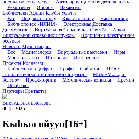
оценка качества услуг
Антикоррупционная деятельность
Реквизиты
Опросы
Вакансии
Библиотеки
Афиша
Клубы
Услуги
Все
Продлить книгу
Заказать книгу
Найти книгу
Библиопоиск «ИЛИМ»
Электронная Доставка
Документов
Виртуальная Справочная Служба
Архив
Виртуальной справочной службы
Подписные электронные
ресурсы
Новости
Мультимедиа
Все
Медиагалерея
Виртуальные выставки
Игры
Мастер-классы
Интервью
Интересное
Проекты
Коллегам
Библиотека в цифрах
Профи
События
ЯГОО
«Библиотечный инициативный центр»
МБА «Молодо-
Зелено»
ПрофВторник
Методическая копилка
Премии
Профсоюз
Партнеры
Контакты
Виртуальная выставка
06.02.2025
Кыһыл ойуун
[16+]
#Виртуальная выставка
#Обзор
#Краеведение