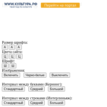
Продолжая пользоваться этим сайтом, вы соглашаетесь на
использование cookie и обработку данных в соответствии с
Политикой сайта в области обработки и защиты
персональных данных
. Обратите внимание, что в случае, если
использование сайтом файлов cookie отключено, некоторые
возможности сайта могут быть отображены некорректно.
Согласен
Размер шрифта:
А
А
А
Цвета сайта:
Ц
Ц
Ц
Шрифт:
Ш
Ш
Изображения:
Включить
Черно-белые
Выключить
Интервал между буквами (Кернинг):
Стандартный
Средний
Большой
Интервал между строками (Интерлиньяж):
Стандартный
Средний
Большой