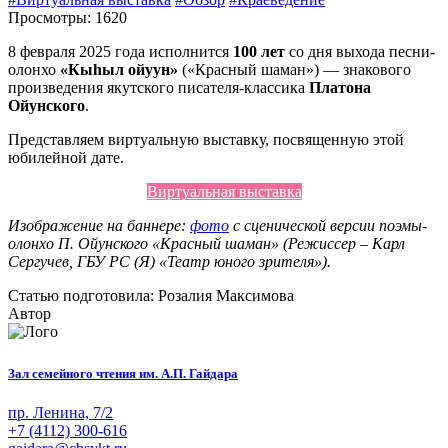
Просмотры: 1620
8 февраля 2025 года исполнится
100 лет
со дня выхода песни-
олонхо
«Кыһыл ойуун»
(«Красный шаман») — знакового
произведения якутского писателя-классика
Платона
Ойунского
.
Представляем виртуальную выставку, посвященную этой
юбилейной дате.
Виртуальная выставка
Изображение на баннере:
фото
с сценической версии поэмы-
олонхо П. Ойунского «Красный шаман» (Режиссер – Карл
Сергучев, ГБУ РС (Я) «Театр юного зрителя»).
Статью подготовила: Розалия Максимова
Автор
Зал семейного чтения им. А.П. Гайдара
пр. Ленина, 7/2
+7 (4112) 300-616