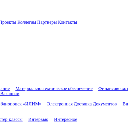
Проекты
Коллегам
Партнеры
Контакты
дание
Материально-техническое обеспечение
Финансово-хоз
Вакансии
иблиопоиск «ИЛИМ»
Электронная Доставка Документов
Ви
тер-классы
Интервью
Интересное