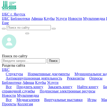
ЦБС г. Якутск
ЦБС
Библиотеки
Афиша
Клубы
Услуги
Новости
Мультимедиа
Еще
ВОЙТИ
ВОЙТИ
Поиск по сайту
Поиск
Разделы сайта
ЦБС
Структура
Нормативные документы
Муниципальное за
Антикоррупционная деятельность
Реквизиты
Опросы
Библиотеки
Афиша
Клубы
Услуги
Все
Продлить книгу
Заказать книгу
Найти книгу
Б
справочной службы
Подписные электронные ресурсы
Новости
Мультимедиа
Все
Медиагалерея
Виртуальные выставки
Игры
Мас
Проекты
Коллегам