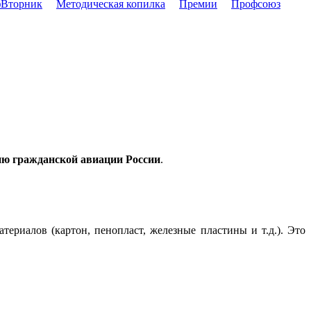
Вторник
Методическая копилка
Премии
Профсоюз
ию гражданской авиации России
.
териалов (картон, пенопласт, железные пластины и т.д.). Это