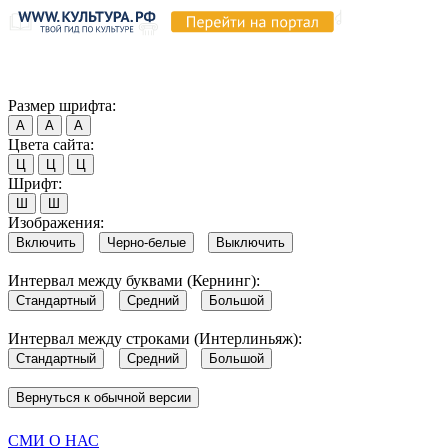
Продолжая пользоваться этим сайтом, вы соглашаетесь на испо
Обратите внимание, что в случае, если использование сайтом 
Согласен
Размер шрифта:
А
А
А
Цвета сайта:
Ц
Ц
Ц
Шрифт:
Ш
Ш
Изображения:
Включить
Черно-белые
Выключить
Интервал между буквами (Кернинг):
Стандартный
Средний
Большой
Интервал между строками (Интерлиньяж):
Стандартный
Средний
Большой
Вернуться к обычной версии
СМИ О НАС