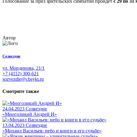
Голосование за приз зрительских симпатий пройдет
с 29 по 31 
Автор
Созвездие
ул. Мординова, 21/1
+7 (4112) 300-621
sozvezdie@cbsykt.ru
Смотрите также
24.04.2023
Созвездие
«Многоликий Андрей И»
13.04.2023
Созвездие
«Михаил Васильев: небо и книги в его судьбе»