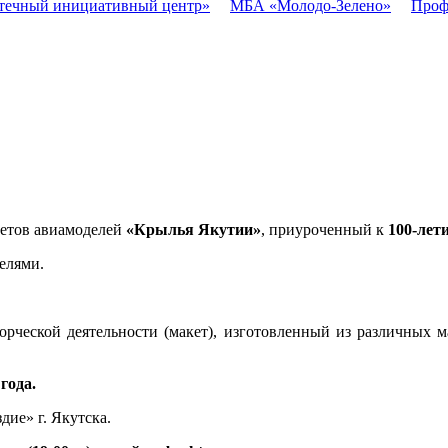
течный инициативный центр»
МБА «Молодо-Зелено»
Проф
кетов авиамоделей
«Крылья Якутии»
, приуроченный к
100-лет
телями.
рческой деятельности (макет), изготовленный из различных ма
 года.
дие» г. Якутска.