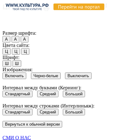
Продолжая пользоваться этим сайтом, вы соглашаетесь на испо
Обратите внимание, что в случае, если использование сайтом 
Согласен
Размер шрифта:
А
А
А
Цвета сайта:
Ц
Ц
Ц
Шрифт:
Ш
Ш
Изображения:
Включить
Черно-белые
Выключить
Интервал между буквами (Кернинг):
Стандартный
Средний
Большой
Интервал между строками (Интерлиньяж):
Стандартный
Средний
Большой
Вернуться к обычной версии
СМИ О НАС