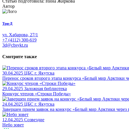
Статью подготовила: Нина Жиркова
Автор
Три-Д
ул. Хабарова, 27/1
+7 (4112) 300-619
3d@cbsykt.ru
Смотрите также
30.04.2025
ЦБС г. Якутска
Перенос сроков второго этапа конкурса «Белый мир Арктики ч
29.04.2025
Заложная библиотека
Конкурс чтецов «Строки Победы»
24.04.2025
ЦБС г. Якутска
Завершен прием заявок на конкурс «Белый мир Арктики через 
12.04.2025
Созвездие
Небо зовет