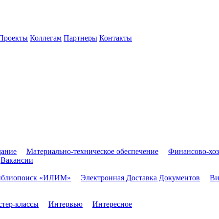
Проекты
Коллегам
Партнеры
Контакты
дание
Материально-техническое обеспечение
Финансово-хоз
Вакансии
иблиопоиск «ИЛИМ»
Электронная Доставка Документов
Ви
тер-классы
Интервью
Интересное