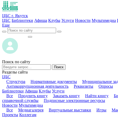
ЦБС г. Якутск
ЦБС
Библиотеки
Афиша
Клубы
Услуги
Новости
Мультимедиа
Еще
ВОЙТИ
ВОЙТИ
Поиск по сайту
Поиск
Разделы сайта
ЦБС
Структура
Нормативные документы
Муниципальное за
Антикоррупционная деятельность
Реквизиты
Опросы
Библиотеки
Афиша
Клубы
Услуги
Все
Продлить книгу
Заказать книгу
Найти книгу
Б
справочной службы
Подписные электронные ресурсы
Новости
Мультимедиа
Все
Медиагалерея
Виртуальные выставки
Игры
Мас
Проекты
Коллегам