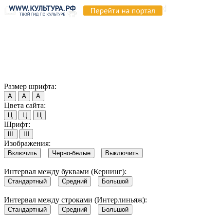
Продолжая пользоваться этим сайтом, вы соглашаетесь на
использование cookie и обработку данных в соответствии с
Политикой сайта в области обработки и защиты
персональных данных
. Обратите внимание, что в случае, если
использование сайтом файлов cookie отключено, некоторые
возможности сайта могут быть отображены некорректно.
Согласен
Размер шрифта:
А
А
А
Цвета сайта:
Ц
Ц
Ц
Шрифт:
Ш
Ш
Изображения:
Включить
Черно-белые
Выключить
Интервал между буквами (Кернинг):
Стандартный
Средний
Большой
Интервал между строками (Интерлиньяж):
Стандартный
Средний
Большой