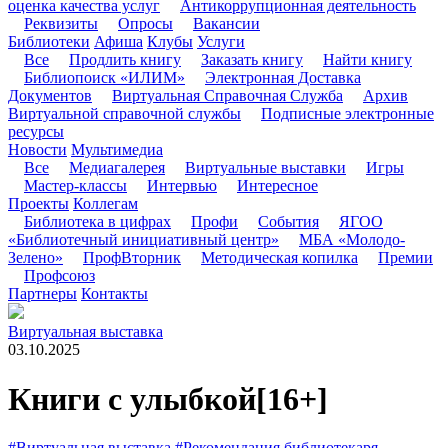
оценка качества услуг
Антикоррупционная деятельность
Реквизиты
Опросы
Вакансии
Библиотеки
Афиша
Клубы
Услуги
Все
Продлить книгу
Заказать книгу
Найти книгу
Библиопоиск «ИЛИМ»
Электронная Доставка
Документов
Виртуальная Справочная Служба
Архив
Виртуальной справочной службы
Подписные электронные
ресурсы
Новости
Мультимедиа
Все
Медиагалерея
Виртуальные выставки
Игры
Мастер-классы
Интервью
Интересное
Проекты
Коллегам
Библиотека в цифрах
Профи
События
ЯГОО
«Библиотечный инициативный центр»
МБА «Молодо-
Зелено»
ПрофВторник
Методическая копилка
Премии
Профсоюз
Партнеры
Контакты
Виртуальная выставка
03.10.2025
Книги с улыбкой
[16+]
#Виртуальная выставка
#Рекомендация библиотекаря