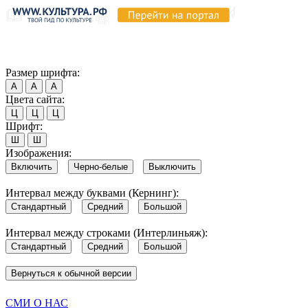
Продолжая пользоваться этим сайтом, вы соглашаетесь на испо
Обратите внимание, что в случае, если использование сайтом 
Согласен
Размер шрифта:
А
А
А
Цвета сайта:
Ц
Ц
Ц
Шрифт:
Ш
Ш
Изображения:
Включить
Черно-белые
Выключить
Интервал между буквами (Кернинг):
Стандартный
Средний
Большой
Интервал между строками (Интерлиньяж):
Стандартный
Средний
Большой
Вернуться к обычной версии
СМИ О НАС