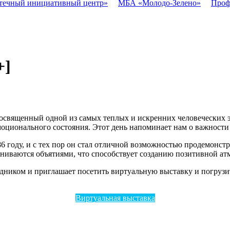
течный инициативный центр»
МБА «Молодо-Зелено»
Проф
+]
освященный одной из самых теплых и искренних человеческих эм
оционального состояния. Этот день напоминает нам о важности 
году, и с тех пор он стал отличной возможностью продемонстри
ениваются объятиями, что способствует созданию позитивной ат
здником и приглашает посетить виртуальную выставку и погрузи
Виртуальная выставка