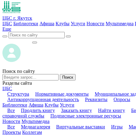
ЦБС г. Якутск
ЦБС
Библиотеки
Афиша
Клубы
Услуги
Новости
Мультимедиа
Еще
ВОЙТИ
ВОЙТИ
Поиск по сайту
Поиск
Разделы сайта
ЦБС
Структура
Нормативные документы
Муниципальное за
Антикоррупционная деятельность
Реквизиты
Опросы
Библиотеки
Афиша
Клубы
Услуги
Все
Продлить книгу
Заказать книгу
Найти книгу
Б
справочной службы
Подписные электронные ресурсы
Новости
Мультимедиа
Все
Медиагалерея
Виртуальные выставки
Игры
Мас
Проекты
Коллегам