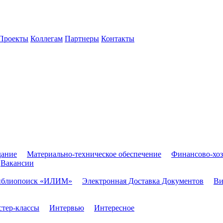
Проекты
Коллегам
Партнеры
Контакты
дание
Материально-техническое обеспечение
Финансово-хоз
Вакансии
иблиопоиск «ИЛИМ»
Электронная Доставка Документов
Ви
тер-классы
Интервью
Интересное