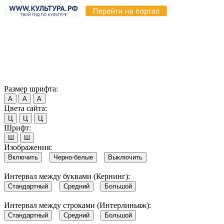
Продолжая пользоваться этим сайтом, вы соглашаетесь на
использование cookie и обработку данных в соответствии с
Политикой сайта в области обработки и защиты
персональных данных
. Обратите внимание, что в случае, если
использование сайтом файлов cookie отключено, некоторые
возможности сайта могут быть отображены некорректно.
Согласен
Размер шрифта:
А
А
А
Цвета сайта:
Ц
Ц
Ц
Шрифт:
Ш
Ш
Изображения:
Включить
Черно-белые
Выключить
Интервал между буквами (Кернинг):
Стандартный
Средний
Большой
Интервал между строками (Интерлиньяж):
Стандартный
Средний
Большой