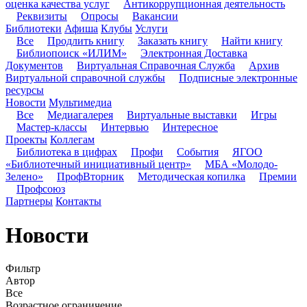
оценка качества услуг
Антикоррупционная деятельность
Реквизиты
Опросы
Вакансии
Библиотеки
Афиша
Клубы
Услуги
Все
Продлить книгу
Заказать книгу
Найти книгу
Библиопоиск «ИЛИМ»
Электронная Доставка
Документов
Виртуальная Справочная Служба
Архив
Виртуальной справочной службы
Подписные электронные
ресурсы
Новости
Мультимедиа
Все
Медиагалерея
Виртуальные выставки
Игры
Мастер-классы
Интервью
Интересное
Проекты
Коллегам
Библиотека в цифрах
Профи
События
ЯГОО
«Библиотечный инициативный центр»
МБА «Молодо-
Зелено»
ПрофВторник
Методическая копилка
Премии
Профсоюз
Партнеры
Контакты
Новости
Фильтр
Автор
Все
Возрастное ограничение