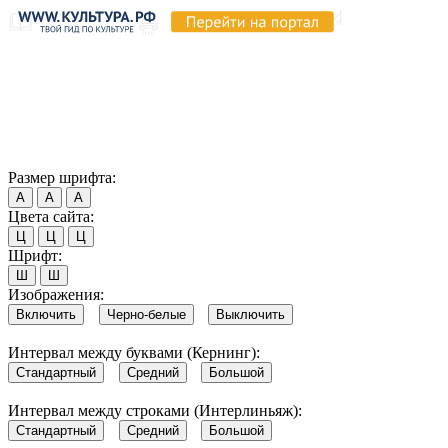
Продолжая пользоваться этим сайтом, вы соглашаетесь на
использование cookie и обработку данных в соответствии с
Политикой сайта в области обработки и защиты
персональных данных
. Обратите внимание, что в случае, если
использование сайтом файлов cookie отключено, некоторые
возможности сайта могут быть отображены некорректно.
Согласен
Размер шрифта:
А
А
А
Цвета сайта:
Ц
Ц
Ц
Шрифт:
Ш
Ш
Изображения:
Включить
Черно-белые
Выключить
Интервал между буквами (Кернинг):
Стандартный
Средний
Большой
Интервал между строками (Интерлиньяж):
Стандартный
Средний
Большой