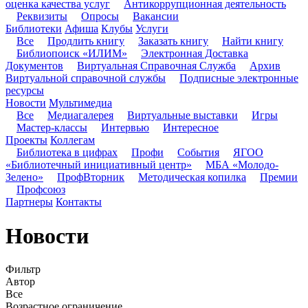
оценка качества услуг
Антикоррупционная деятельность
Реквизиты
Опросы
Вакансии
Библиотеки
Афиша
Клубы
Услуги
Все
Продлить книгу
Заказать книгу
Найти книгу
Библиопоиск «ИЛИМ»
Электронная Доставка
Документов
Виртуальная Справочная Служба
Архив
Виртуальной справочной службы
Подписные электронные
ресурсы
Новости
Мультимедиа
Все
Медиагалерея
Виртуальные выставки
Игры
Мастер-классы
Интервью
Интересное
Проекты
Коллегам
Библиотека в цифрах
Профи
События
ЯГОО
«Библиотечный инициативный центр»
МБА «Молодо-
Зелено»
ПрофВторник
Методическая копилка
Премии
Профсоюз
Партнеры
Контакты
Новости
Фильтр
Автор
Все
Возрастное ограничение