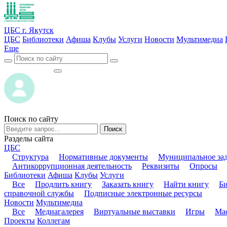
ЦБС г. Якутск
ЦБС
Библиотеки
Афиша
Клубы
Услуги
Новости
Мультимедиа
Еще
ВОЙТИ
ВОЙТИ
Поиск по сайту
Поиск
Разделы сайта
ЦБС
Структура
Нормативные документы
Муниципальное за
Антикоррупционная деятельность
Реквизиты
Опросы
Библиотеки
Афиша
Клубы
Услуги
Все
Продлить книгу
Заказать книгу
Найти книгу
Б
справочной службы
Подписные электронные ресурсы
Новости
Мультимедиа
Все
Медиагалерея
Виртуальные выставки
Игры
Мас
Проекты
Коллегам