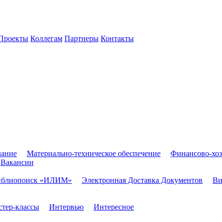
Проекты
Коллегам
Партнеры
Контакты
дание
Материально-техническое обеспечение
Финансово-хоз
Вакансии
иблиопоиск «ИЛИМ»
Электронная Доставка Документов
Ви
тер-классы
Интервью
Интересное