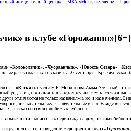
течный инициативный центр»
МБА «Молодо-Зелено»
Проф
чик» в клубе «Горожанин»
[6+]
етами
«Колокольчик»
,
«Чуораанчык»
,
«Юность Севера»
,
«Кэс
 новые рассказы, стихи и сказки… 27 сентября в Краеведческой 
тельства
«Кэскил»
имени Н.Е. Мординова-Амма Аччыгыйа, с исто
вный редактор, и что почти в каждом журнале есть постоянные 
т друга отличаются не только названиями, но и назначением. Бы
пулярные, познавательные, развлекательные и т. д. В ходе встр
алах, рассказал о своих любимых рубриках.
нет возможности выписывать периодику на дом, поэтому библиот
е сотрудничество в проведении мероприятий клуба
«Горожанин