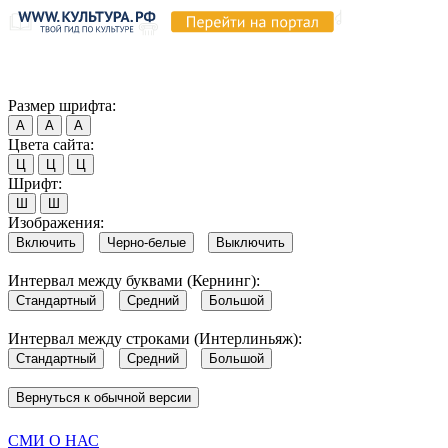
Продолжая пользоваться этим сайтом, вы соглашаетесь на испо
Обратите внимание, что в случае, если использование сайтом 
Согласен
Размер шрифта:
А
А
А
Цвета сайта:
Ц
Ц
Ц
Шрифт:
Ш
Ш
Изображения:
Включить
Черно-белые
Выключить
Интервал между буквами (Кернинг):
Стандартный
Средний
Большой
Интервал между строками (Интерлиньяж):
Стандартный
Средний
Большой
Вернуться к обычной версии
СМИ О НАС