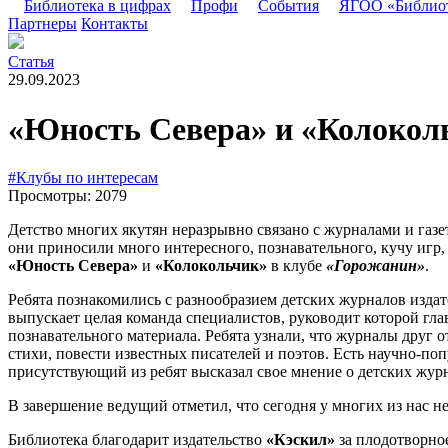
Библиотека в цифрах
Профи
События
ЯГОО «Библио
Партнеры
Контакты
Статья
29.09.2023
«Юность Севера» и «Колоколь
#Клубы по интересам
Просмотры: 2079
Детство многих якутян неразрывно связано с журналами и газ
они приносили много интересного, познавательного, кучу игр,
«Юность Севера»
и
«Колокольчик»
в клубе
«Горожанин»
.
Ребята познакомились с разнообразием детских журналов изда
выпускает целая команда специалистов, руководит которой гла
познавательного материала. Ребята узнали, что журналы друг о
стихи, повести известных писателей и поэтов. Есть научно-по
присутствующий из ребят высказал свое мнение о детских журн
В завершение ведущий отметил, что сегодня у многих из нас 
Библиотека благодарит издательство
«Кэскил»
за плодотворно