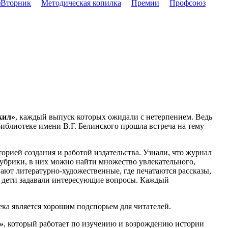
Вторник
Методическая копилка
Премии
Профсоюз
кил»
, каждый выпуск которых ожидали с нетерпением. Ведь
библиотеке имени В.Г. Белинского прошла встреча на тему
рией создания и работой издательства. Узнали, что журнал
рубрики, в них можно найти множество увлекательного,
вают литературно-художественные, где печатаются рассказы,
ечи дети задавали интересующие вопросы. Каждый
ека является хорошим подспорьем для читателей.
»
, который работает по изучению и возрождению истории