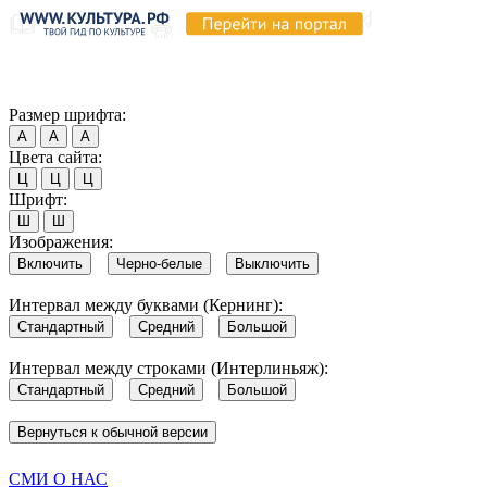
Продолжая пользоваться этим сайтом, вы соглашаетесь на испо
Обратите внимание, что в случае, если использование сайтом 
Согласен
Размер шрифта:
А
А
А
Цвета сайта:
Ц
Ц
Ц
Шрифт:
Ш
Ш
Изображения:
Включить
Черно-белые
Выключить
Интервал между буквами (Кернинг):
Стандартный
Средний
Большой
Интервал между строками (Интерлиньяж):
Стандартный
Средний
Большой
Вернуться к обычной версии
СМИ О НАС