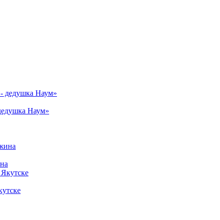
дедушка Наум»
ина
кутске