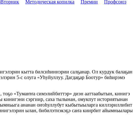
Вторник
Методическая копилка
Премии
Профсоюз
игэлэрин кытта билсиһиннэрии салҕанар. Ол курдук балаҕан
лэрин 5-с олуга «Уһуйуллуу. Дагдаҕар Боотур» биһирэмэ
, тоҕо «Тумаҥҥа симэлийбиттэр» диэн ааттаабытын, кинигэ
ы кинигэни сэргиир, саха тылынан, омукпут историятынан
у айымньыга ананан оҥоһуллубут кыбытыыларга киллэриллибит
кинигэлэрин ылан, бибилэтиэкэҕэ саҥа киирбит айымньылары