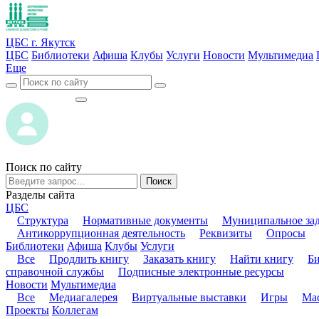
ЦБС г. Якутск
ЦБС
Библиотеки
Афиша
Клубы
Услуги
Новости
Мультимедиа
Еще
ВОЙТИ
ВОЙТИ
Поиск по сайту
Поиск
Разделы сайта
ЦБС
Структура
Нормативные документы
Муниципальное за
Антикоррупционная деятельность
Реквизиты
Опросы
Библиотеки
Афиша
Клубы
Услуги
Все
Продлить книгу
Заказать книгу
Найти книгу
Б
справочной службы
Подписные электронные ресурсы
Новости
Мультимедиа
Все
Медиагалерея
Виртуальные выставки
Игры
Мас
Проекты
Коллегам