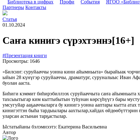
Библиотека в цифрах
Профи
События
ЯГОО «Библио
Партнеры
Контакты
Статья
01.10.2024
Саҥа кинигэ сүрэхтэннэ
[16+]
#Презентация книги
Просмотры: 1646
«Билсиҥ: суруйааччы уонна кини айымньыта» бырайыак чэрчит
ыйын 28 күнүгэр суруйааччы, драматург, суруналыыс Иван Аф
буолан ааста.
Биһиги кэммит биһирэбиллээх суруйааччыта саҥа айымньыта х
тахсыытыгар ким кыттыбытын туһунан көрсүһүүгэ бары мустуб
умсугуйар ааҕааччыларга бу кинигэ уонна ааптары кытта атах
кинигэттэн быһа тардыылары аахтылар,хайдах өйдөөбүттэрин 
уларсан астынан тарҕастылар.
Ыстатыйаны бэлэмнээтэ: Екатерина Васильевна
Автор