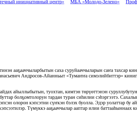
течный инициативный центр»
МБА «Молодо-Зелено»
Проф
инэн ааҕааччыларбытын саха суруйааччыларын саҥа тахсар кин
анасьевич Андросов-Айанньыт «Тумаҥҥа симэлийбиттэр» кинигэ
айдах айыллыбытын, туохтан, кимтэн төрүөттэнэн суруллубутун
уттар болҕомтолорун тардан туран сиһилии сэһэргээтэ. Сахалы
 тэпсэн олорон кэпсэтии сүҥкэн бэлэх буолла. Эдэр уолаттар б
кэпсээтилэр. Түмүккэ ааҕааччылар ааптар илии баттааһыннаах 