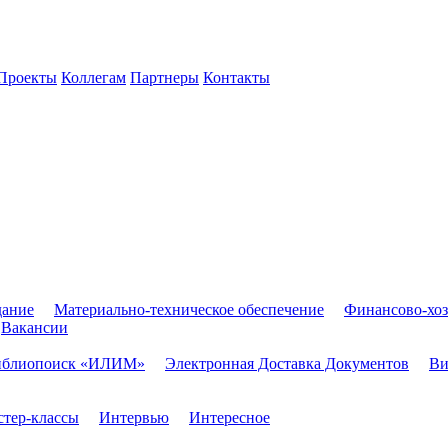
Проекты
Коллегам
Партнеры
Контакты
дание
Материально-техническое обеспечение
Финансово-хоз
Вакансии
иблиопоиск «ИЛИМ»
Электронная Доставка Документов
Ви
тер-классы
Интервью
Интересное