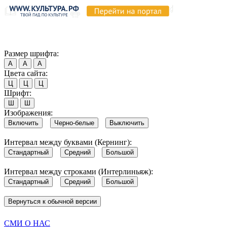
Продолжая пользоваться этим сайтом, вы соглашаетесь на испо
Обратите внимание, что в случае, если использование сайтом 
Согласен
Размер шрифта:
А
А
А
Цвета сайта:
Ц
Ц
Ц
Шрифт:
Ш
Ш
Изображения:
Включить
Черно-белые
Выключить
Интервал между буквами (Кернинг):
Стандартный
Средний
Большой
Интервал между строками (Интерлиньяж):
Стандартный
Средний
Большой
Вернуться к обычной версии
СМИ О НАС