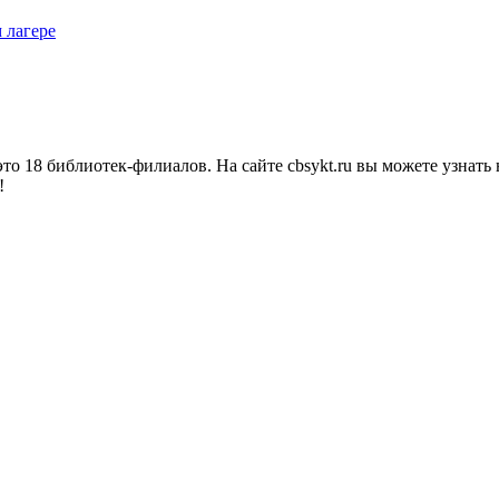
 лагере
о 18 библиотек-филиалов. На сайте cbsykt.ru вы можете узнать 
!