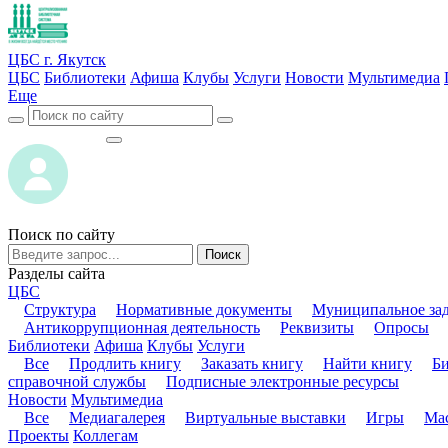
ЦБС г. Якутск
ЦБС
Библиотеки
Афиша
Клубы
Услуги
Новости
Мультимедиа
Еще
ВОЙТИ
ВОЙТИ
Поиск по сайту
Поиск
Разделы сайта
ЦБС
Структура
Нормативные документы
Муниципальное за
Антикоррупционная деятельность
Реквизиты
Опросы
Библиотеки
Афиша
Клубы
Услуги
Все
Продлить книгу
Заказать книгу
Найти книгу
Б
справочной службы
Подписные электронные ресурсы
Новости
Мультимедиа
Все
Медиагалерея
Виртуальные выставки
Игры
Мас
Проекты
Коллегам