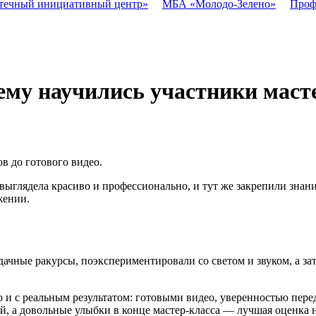
течный инициативный центр»
МБА «Молодо-Зелено»
Проф
ему научились участники маст
в до готового видео.
 выглядела красиво и профессионально, и тут же закрепили зна
жении.
ачные ракурсы, поэкспериментировали со светом и звуком, а за
 и с реальным результатом: готовыми видео, уверенностью пере
й, а довольные улыбки в конце мастер-класса — лучшая оценка 