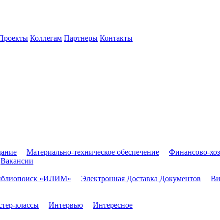
Проекты
Коллегам
Партнеры
Контакты
дание
Материально-техническое обеспечение
Финансово-хоз
Вакансии
иблиопоиск «ИЛИМ»
Электронная Доставка Документов
Ви
тер-классы
Интервью
Интересное