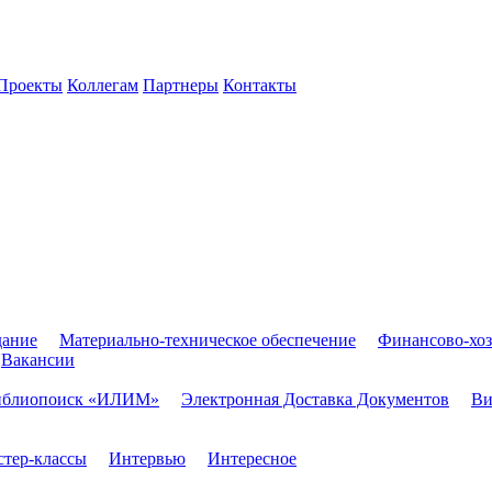
Проекты
Коллегам
Партнеры
Контакты
дание
Материально-техническое обеспечение
Финансово-хоз
Вакансии
иблиопоиск «ИЛИМ»
Электронная Доставка Документов
Ви
тер-классы
Интервью
Интересное