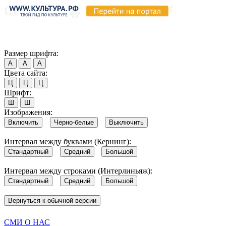
Продолжая пользоваться этим сайтом, вы соглашаетесь на испо
Обратите внимание, что в случае, если использование сайтом 
Согласен
Размер шрифта:
А
А
А
Цвета сайта:
Ц
Ц
Ц
Шрифт:
Ш
Ш
Изображения:
Включить
Черно-белые
Выключить
Интервал между буквами (Кернинг):
Стандартный
Средний
Большой
Интервал между строками (Интерлиньяж):
Стандартный
Средний
Большой
Вернуться к обычной версии
СМИ О НАС