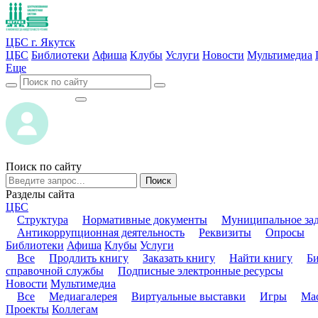
ЦБС г. Якутск
ЦБС
Библиотеки
Афиша
Клубы
Услуги
Новости
Мультимедиа
Еще
ВОЙТИ
ВОЙТИ
Поиск по сайту
Поиск
Разделы сайта
ЦБС
Структура
Нормативные документы
Муниципальное за
Антикоррупционная деятельность
Реквизиты
Опросы
Библиотеки
Афиша
Клубы
Услуги
Все
Продлить книгу
Заказать книгу
Найти книгу
Б
справочной службы
Подписные электронные ресурсы
Новости
Мультимедиа
Все
Медиагалерея
Виртуальные выставки
Игры
Мас
Проекты
Коллегам