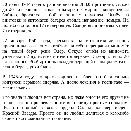
20 июля 1944 года в районе высоты 283.0 противник силою
до 40 гитлеровцев атаковал батарею. Смирнов, воодушевляя
бойцов, бросился в бой с личным оружием. Огнём из
винтовки и автоматов батарея отбила нападение немцев. На
поле боя осталось 17 гитлеровцев, Смирнов лично взял в плен
7 гитлеровцев.
22 января 1945 года, несмотря на интенсивный огонь
противника, со своим расчётом на себе переправил миномёт
на левый берег реки Одер. Откуда огнём из миномёта
уничтожил 2 пулемётные точки в деревне Эйхенрид и до 20
гитлеровцев. 36-й артполк овладел деревней и плацдармом на
левом берегу реки Одер.
В 1945-м году, во время одного из боев, он был сильно
контужен взрывом снаряда. А после лечения в госпитале —
комиссован…
Его знала и любила вся страна, но даже многие его друзья не
знали, что он провоевал почти всю войну простым солдатом.
Что он полный кавалер ордена Славы, кавалер ордена
Красной Звезды. Просто он не любил делиться с кем-либо
своими воспоминаниями о войне.