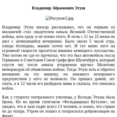
Владимир Абрамович Этуш
Владимир Этуш иногда рассказывал, что он первым из
москвичей стал свидетелем начала Великой Отечественной
войны, хоть сразу и не понял этого. В ночь с 21 на 22 июня он
шел с затянувшейся вечеринки. Было около 5 часов утра,
улицы безлюдны, машин почти нет. И тут мимо него на
огромной скорости пролетела машина немецкого посольства.
Уже потом он где-то прочитал, что это был автомобиль посла
Германии в Советском Союзе графа фон Шуленбурга, который
спустя час после начала вторжения вручил Молотову
меморандум об объявлении войны. Тогда Этуш хоть и обратил
внимание на эту машину, но никакого нехорошего
предчувствия у него не возникло. Он пришел домой, лег
спать, а в 12 часов его разбудила мама и сказала, что началась
война.
Как у студента театрального училища, у Володи Этуша была
бронь. Но во время спектакля «Фельдмаршал Кутузов», он
увидел, что в зале сидят всего 13 человек, и понял, что стране
не до театра. Утром он пошел и попросился добровольцем на
фронт.