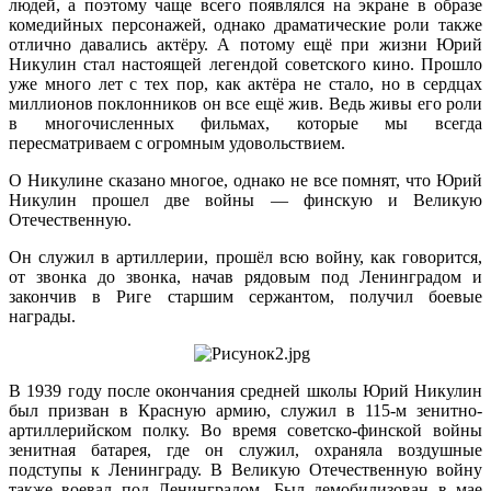
людей, а поэтому чаще всего появлялся на экране в образе
комедийных персонажей, однако драматические роли также
отлично давались актёру. А потому ещё при жизни Юрий
Никулин стал настоящей легендой советского кино. Прошло
уже много лет с тех пор, как актёра не стало, но в сердцах
миллионов поклонников он все ещё жив. Ведь живы его роли
в многочисленных фильмах, которые мы всегда
пересматриваем с огромным удовольствием.
О Никулине сказано многое, однако не все помнят, что Юрий
Никулин прошел две войны — финскую и Великую
Отечественную.
Он служил в артиллерии, прошёл всю войну, как говорится,
от звонка до звонка, начав рядовым под Ленинградом и
закончив в Риге старшим сержантом, получил боевые
награды.
В 1939 году после окончания средней школы Юрий Никулин
был призван в Красную армию, служил в 115-м зенитно-
артиллерийском полку. Во время советско-финской войны
зенитная батарея, где он служил, охраняла воздушные
подступы к Ленинграду. В Великую Отечественную войну
также воевал под Ленинградом. Был демобилизован в мае