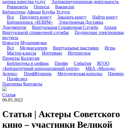
оценка качества услуг
Антикоррупционная деятельность
Реквизиты
Опросы
Вакансии
Библиотеки
Афиша
Клубы
Услуги
Все
Продлить книгу
Заказать книгу
Найти книгу
Библиопоиск «ИЛИМ»
Электронная Доставка
Документов
Виртуальная Справочная Служба
Архив
Виртуальной справочной службы
Подписные электронные
ресурсы
Новости
Мультимедиа
Все
Медиагалерея
Виртуальные выставки
Игры
Мастер-классы
Интервью
Интересное
Проекты
Коллегам
Библиотека в цифрах
Профи
События
ЯГОО
«Библиотечный инициативный центр»
МБА «Молодо-
Зелено»
ПрофВторник
Методическая копилка
Премии
Профсоюз
Партнеры
Контакты
Статья
06.05.2022
Статья | Актеры Советского
кино – участники Великой