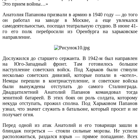
Это прием войны…»
Анатолия Папанова призвали в армию в 1940 году — до того
он работал на заводе в Москве, а еще увлекался
самодеятельностью, посещал театральную студию. В июне 41-
го его полк перебросили из Оренбурга на харьковское
направление.
Дослужился до старшего сержанта. В 1942-м был направлен
на Юго-Западный фронт. Там готовилось большое
наступление советских войск. Под Харьков были стянули
несколько советских дивизий, которые попали в «котел».
Немцы перешли в контрнаступление, и советские войска
были вынуждены отступать до самого Сталинграда.
Двадцатилетний Анатолий Папанов командовал тогда
зенитной батареей. В этих боях он роль солдата, которому
некуда отступать, прожил сполна. Под Харьковом Папанов
узнал, что значит служить в батальоне, который просит и не
получает огня.
Перед одной из атак Анатолий и его товарищи зашли в
блиндаж погреться — стояли сильные морозы. Не успели
расположиться, раздался взрыв — прямое попадание. Всех