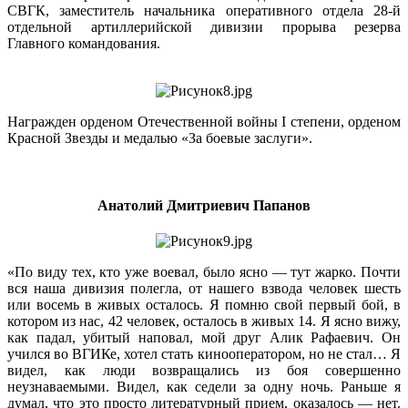
СВГК, заместитель начальника оперативного отдела 28-й
отдельной артиллерийской дивизии прорыва резерва
Главного командования.
Награжден орденом Отечественной войны I степени, орденом
Красной Звезды и медалью «За боевые заслуги».
Анатолий Дмитриевич Папанов
«По виду тех, кто уже воевал, было ясно — тут жарко. Почти
вся наша дивизия полегла, от нашего взвода человек шесть
или восемь в живых осталось. Я помню свой первый бой, в
котором из нас, 42 человек, осталось в живых 14. Я ясно вижу,
как падал, убитый наповал, мой друг Алик Рафаевич. Он
учился во ВГИКе, хотел стать кинооператором, но не стал… Я
видел, как люди возвращались из боя совершенно
неузнаваемыми. Видел, как седели за одну ночь. Раньше я
думал, что это просто литературный прием, оказалось — нет.