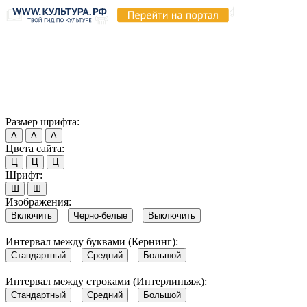
Продолжая пользоваться этим сайтом, вы соглашаетесь на
использование cookie и обработку данных в соответствии с
Политикой сайта в области обработки и защиты
персональных данных
. Обратите внимание, что в случае, если
использование сайтом файлов cookie отключено, некоторые
возможности сайта могут быть отображены некорректно.
Согласен
Размер шрифта:
А
А
А
Цвета сайта:
Ц
Ц
Ц
Шрифт:
Ш
Ш
Изображения:
Включить
Черно-белые
Выключить
Интервал между буквами (Кернинг):
Стандартный
Средний
Большой
Интервал между строками (Интерлиньяж):
Стандартный
Средний
Большой