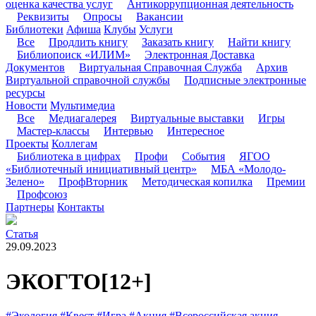
оценка качества услуг
Антикоррупционная деятельность
Реквизиты
Опросы
Вакансии
Библиотеки
Афиша
Клубы
Услуги
Все
Продлить книгу
Заказать книгу
Найти книгу
Библиопоиск «ИЛИМ»
Электронная Доставка
Документов
Виртуальная Справочная Служба
Архив
Виртуальной справочной службы
Подписные электронные
ресурсы
Новости
Мультимедиа
Все
Медиагалерея
Виртуальные выставки
Игры
Мастер-классы
Интервью
Интересное
Проекты
Коллегам
Библиотека в цифрах
Профи
События
ЯГОО
«Библиотечный инициативный центр»
МБА «Молодо-
Зелено»
ПрофВторник
Методическая копилка
Премии
Профсоюз
Партнеры
Контакты
Статья
29.09.2023
ЭКОГТО
[12+]
#Экология
#Квест
#Игра
#Акция
#Всероссийская акция