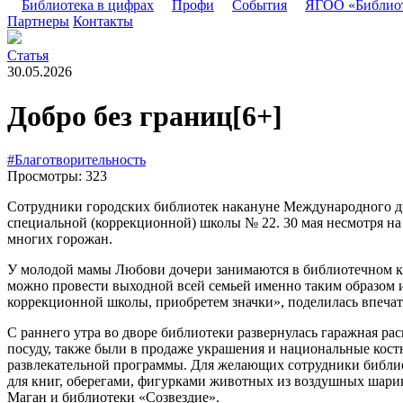
Библиотека в цифрах
Профи
События
ЯГОО «Библио
Партнеры
Контакты
Статья
30.05.2026
Добро без границ
[6+]
#Благотворительность
Просмотры: 323
Сотрудники городских библиотек накануне Международного дн
специальной (коррекционной) школы № 22. 30 мая несмотря на
многих горожан.
У молодой мамы Любови дочери занимаются в библиотечном кру
можно провести выходной всей семьей именно таким образом
коррекционной школы, приобретем значки»,
поделилась впеча
С раннего утра во дворе библиотеки развернулась гаражная р
посуду, также были в продаже украшения и национальные кост
развлекательной программы. Для желающих сотрудники библио
для книг, оберегами, фигурками животных из воздушных шари
Маган и библиотеки «Созвездие».