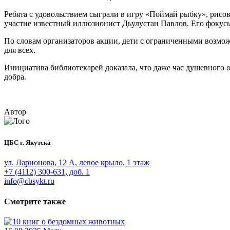
Ребята с удовольствием сыграли в игру «Поймай рыбку», рисов
участие известный иллюзионист Дьулустан Павлов. Его фокус
По словам организаторов акции, дети с ограниченными возмож
для всех.
Инициатива библиотекарей доказала, что даже час душевного 
добра.
Автор
ЦБС г. Якутска
ул. Ларионова, 12 А, левое крыло, 1 этаж
+7 (4112) 300-631, доб. 1
info@cbsykt.ru
Смотрите также