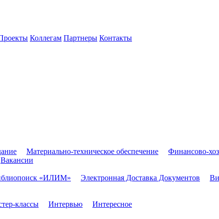
Проекты
Коллегам
Партнеры
Контакты
дание
Материально-техническое обеспечение
Финансово-хоз
Вакансии
иблиопоиск «ИЛИМ»
Электронная Доставка Документов
Ви
тер-классы
Интервью
Интересное