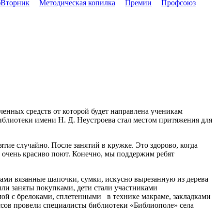
Вторник
Методическая копилка
Премии
Профсоюз
енных средств от которой будет направлена ученикам
иблиотеки имени Н. Д. Неустроева стал местом притяжения для
е случайно. После занятий в кружке. Это здорово, когда
и очень красиво поют. Конечно, мы поддержим ребят
ками
вязанные шапочки, сумки, искусно вырезанную из дерева
ыли заняты покупками, дети стали участниками
ой с брелоками, сплетенными в технике макраме, закладками
ссов провели специалисты библиотеки «Библиополе» села