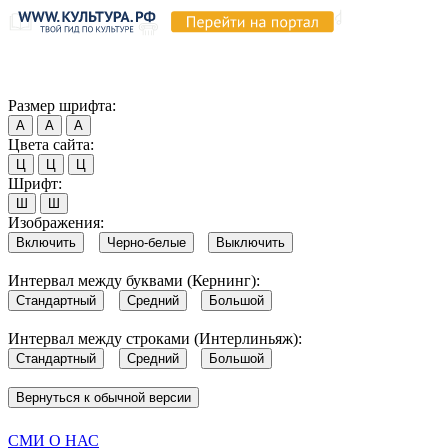
Продолжая пользоваться этим сайтом, вы соглашаетесь на испо
Обратите внимание, что в случае, если использование сайтом 
Согласен
Размер шрифта:
А
А
А
Цвета сайта:
Ц
Ц
Ц
Шрифт:
Ш
Ш
Изображения:
Включить
Черно-белые
Выключить
Интервал между буквами (Кернинг):
Стандартный
Средний
Большой
Интервал между строками (Интерлиньяж):
Стандартный
Средний
Большой
Вернуться к обычной версии
СМИ О НАС