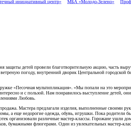
течный инициативный центр»
МБА «Молодо-Зелено»
Проф
я защиты детей провели благотворительную акцию, часть выруч
 ветреную погоду, внутренний дворик Центральной городской б
жке «Песочная мультипликация». «Мы попали на это мероприяти
интересно и с пользой. Нам понравилось выступление детей, он
тлениями Любовь.
аспродажа. Мастера предлагали изделия, выполненные своими ру
юмы, а еще недорогие одежда, обувь, игрушки. Пока родители б
тек организовали различные мастер-классы. Горожане ушли дом
ков, бумажными флюгерами. Один из увлекательных мастер-кла