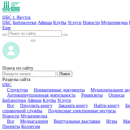
ЦБС г. Якутск
ЦБС
Библиотеки
Афиша
Клубы
Услуги
Новости
Мультимедиа
Еще
ВОЙТИ
ВОЙТИ
Поиск по сайту
Поиск
Разделы сайта
ЦБС
Структура
Нормативные документы
Муниципальное за
Антикоррупционная деятельность
Реквизиты
Опросы
Библиотеки
Афиша
Клубы
Услуги
Все
Продлить книгу
Заказать книгу
Найти книгу
Б
справочной службы
Подписные электронные ресурсы
Новости
Мультимедиа
Все
Медиагалерея
Виртуальные выставки
Игры
Мас
Проекты
Коллегам