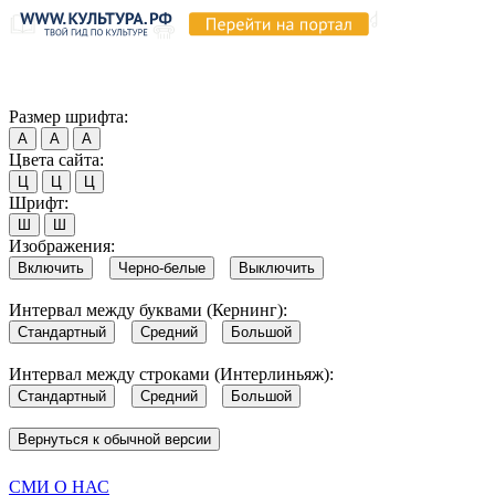
Продолжая пользоваться этим сайтом, вы соглашаетесь на испо
Обратите внимание, что в случае, если использование сайтом 
Согласен
Размер шрифта:
А
А
А
Цвета сайта:
Ц
Ц
Ц
Шрифт:
Ш
Ш
Изображения:
Включить
Черно-белые
Выключить
Интервал между буквами (Кернинг):
Стандартный
Средний
Большой
Интервал между строками (Интерлиньяж):
Стандартный
Средний
Большой
Вернуться к обычной версии
СМИ О НАС