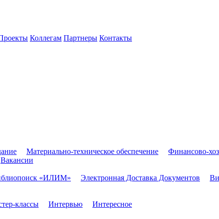
Проекты
Коллегам
Партнеры
Контакты
дание
Материально-техническое обеспечение
Финансово-хоз
Вакансии
иблиопоиск «ИЛИМ»
Электронная Доставка Документов
Ви
тер-классы
Интервью
Интересное