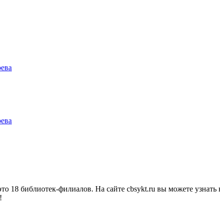
оева
оева
о 18 библиотек-филиалов. На сайте cbsykt.ru вы можете узнать 
!