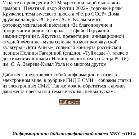
Узнаете о проведении XI Межрегиональной выставки-
ярмарки «Печатный двор Якутии-2022» (торговые ряды
Кружало), тематического проекта «Ретро СССР» Дома
дружбы народов РС Я) им. А. Е. Кулаковского,
фотодокументальной выставки «За благополучие и
процветании родного города…» (фойе Окружной
администрации г. Якутска), презентации анимационной
студией «Феникс» мультсериала по мотивам якутской
культуры «Дети Айыы», сольного концерта российской
певицы Полины Гагариной (стадион «Туймаада»), также о
достижениях и планах Национального театра танца РС (Я)
им. С. А. Зверева-Кыыл Уола и о многом другом.
Дайджест представляет собой информацию из газет в
электронном виде, в рубрике ГИД Е-СМИ – собраны статьи
из электронных СМИ. Так же можно обратиться к архиву
дайджеста прессы или тематическим спецвыпускам.
Дайджест
Информационно-библиографический отдел МБУ «ЦБС»