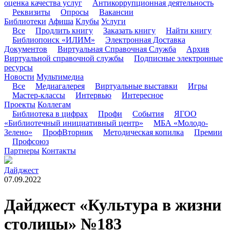
оценка качества услуг
Антикоррупционная деятельность
Реквизиты
Опросы
Вакансии
Библиотеки
Афиша
Клубы
Услуги
Все
Продлить книгу
Заказать книгу
Найти книгу
Библиопоиск «ИЛИМ»
Электронная Доставка
Документов
Виртуальная Справочная Служба
Архив
Виртуальной справочной службы
Подписные электронные
ресурсы
Новости
Мультимедиа
Все
Медиагалерея
Виртуальные выставки
Игры
Мастер-классы
Интервью
Интересное
Проекты
Коллегам
Библиотека в цифрах
Профи
События
ЯГОО
«Библиотечный инициативный центр»
МБА «Молодо-
Зелено»
ПрофВторник
Методическая копилка
Премии
Профсоюз
Партнеры
Контакты
Дайджест
07.09.2022
Дайджест «Культура в жизни
столицы» №183