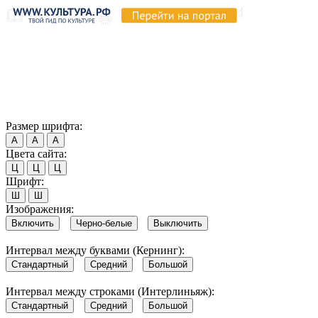
Продолжая пользоваться этим сайтом, вы соглашаетесь на
использование cookie и обработку данных в соответствии с
Политикой сайта в области обработки и защиты
персональных данных
. Обратите внимание, что в случае, если
использование сайтом файлов cookie отключено, некоторые
возможности сайта могут быть отображены некорректно.
Согласен
Размер шрифта:
А
А
А
Цвета сайта:
Ц
Ц
Ц
Шрифт:
Ш
Ш
Изображения:
Включить
Черно-белые
Выключить
Интервал между буквами (Кернинг):
Стандартный
Средний
Большой
Интервал между строками (Интерлиньяж):
Стандартный
Средний
Большой