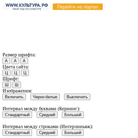
Продолжая пользоваться этим сайтом, вы соглашаетесь на
использование cookie и обработку данных в соответствии с
Политикой сайта в области обработки и защиты
персональных данных
. Обратите внимание, что в случае, если
использование сайтом файлов cookie отключено, некоторые
возможности сайта могут быть отображены некорректно.
Согласен
Размер шрифта:
А
А
А
Цвета сайта:
Ц
Ц
Ц
Шрифт:
Ш
Ш
Изображения:
Включить
Черно-белые
Выключить
Интервал между буквами (Кернинг):
Стандартный
Средний
Большой
Интервал между строками (Интерлиньяж):
Стандартный
Средний
Большой