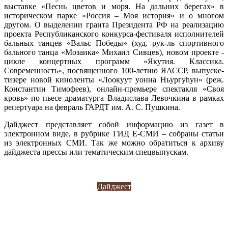
выставке «Песнь цветов и моря. На дальних берегах» в
историческом парке «Россия – Моя история» и о многом
другом. О выделении гранта Президента РФ на реализацию
проекта Республиканского конкурса-фестиваля исполнителей
бальных танцев «Вальс Победы» (худ. рук-ль спортивного
бального танца «Мозаика» Михаил Сивцев), новом проекте -
цикле концертных программ «Якутия. Классика.
Современность», посвященного 100-летию ЯАССР, выпуске-
тизере новой киноленты «Лоокуут уонна Ньургуһун» (реж.
Константин Тимофеев), онлайн-премьере спектакля «Своя
кровь» по пьесе драматурга Владислава Левочкина в рамках
репертуара на февраль ГАРДТ им. А. С. Пушкина.
Дайджест представляет собой информацию из газет в
электронном виде, в рубрике ГИД Е-СМИ – собраны статьи
из электронных СМИ. Так же можно обратиться к архиву
дайджеста прессы или тематическим спецвыпускам.
Дайджест