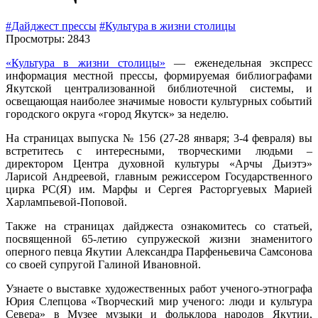
#Дайджест прессы
#Культура в жизни столицы
Просмотры: 2843
«Культура в жизни столицы»
— еженедельная экспресс
информация местной прессы, формируемая библиографами
Якутской централизованной библиотечной системы, и
освещающая наиболее значимые новости культурных событий
городского округа «город Якутск» за неделю.
На страницах выпуска № 156 (27-28 января; 3-4 февраля) вы
встретитесь с интересными, творческими людьми –
директором Центра духовной культуры «Арчы Дьиэтэ»
Ларисой Андреевой, главным режиссером Государственного
цирка РС(Я) им. Марфы и Сергея Расторгуевых Марией
Харлампьевой-Поповой.
Также на страницах дайджеста ознакомитесь со статьей,
посвященной 65-летию супружеской жизни знаменитого
оперного певца Якутии Александра Парфеньевича Самсонова
со своей супругой Галиной Ивановной.
Узнаете о выставке художественных работ ученого-этнографа
Юрия Слепцова «Творческий мир ученого: люди и культура
Севера» в Музее музыки и фольклора народов Якутии,