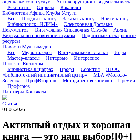
оценка качества услуг
Антикоррупционная деятельность
Реквизиты
Опросы
Вакансии
Библиотеки
Афиша
Клубы
Услуги
Все
Продлить книгу
Заказать книгу
Найти книгу
Библиопоиск «ИЛИМ»
Электронная Доставка
Документов
Виртуальная Справочная Служба
Архив
Виртуальной справочной службы
Подписные электронные
ресурсы
Новости
Мультимедиа
Все
Медиагалерея
Виртуальные выставки
Игры
Мастер-классы
Интервью
Интересное
Проекты
Коллегам
Библиотека в цифрах
Профи
События
ЯГОО
«Библиотечный инициативный центр»
МБА «Молодо-
Зелено»
ПрофВторник
Методическая копилка
Премии
Профсоюз
Партнеры
Контакты
Статья
01.06.2026
Активный отдых и хорошая
книга — это наш выбор!
[0+]