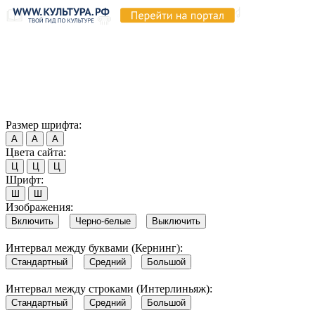
Продолжая пользоваться этим сайтом, вы соглашаетесь на
использование cookie и обработку данных в соответствии с
Политикой сайта в области обработки и защиты
персональных данных
. Обратите внимание, что в случае, если
использование сайтом файлов cookie отключено, некоторые
возможности сайта могут быть отображены некорректно.
Согласен
Размер шрифта:
А
А
А
Цвета сайта:
Ц
Ц
Ц
Шрифт:
Ш
Ш
Изображения:
Включить
Черно-белые
Выключить
Интервал между буквами (Кернинг):
Стандартный
Средний
Большой
Интервал между строками (Интерлиньяж):
Стандартный
Средний
Большой