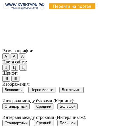
Продолжая пользоваться этим сайтом, вы соглашаетесь на
использование cookie и обработку данных в соответствии с
Политикой сайта в области обработки и защиты
персональных данных
. Обратите внимание, что в случае, если
использование сайтом файлов cookie отключено, некоторые
возможности сайта могут быть отображены некорректно.
Согласен
Размер шрифта:
А
А
А
Цвета сайта:
Ц
Ц
Ц
Шрифт:
Ш
Ш
Изображения:
Включить
Черно-белые
Выключить
Интервал между буквами (Кернинг):
Стандартный
Средний
Большой
Интервал между строками (Интерлиньяж):
Стандартный
Средний
Большой