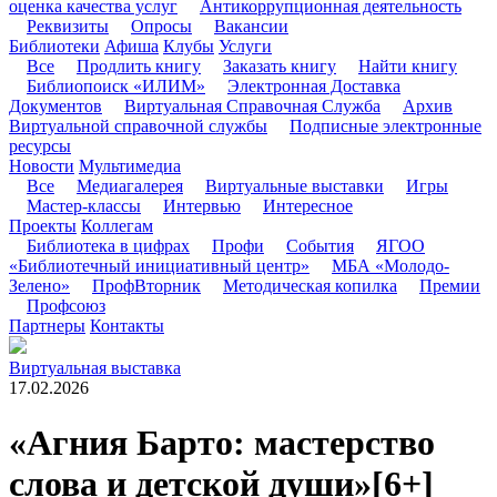
оценка качества услуг
Антикоррупционная деятельность
Реквизиты
Опросы
Вакансии
Библиотеки
Афиша
Клубы
Услуги
Все
Продлить книгу
Заказать книгу
Найти книгу
Библиопоиск «ИЛИМ»
Электронная Доставка
Документов
Виртуальная Справочная Служба
Архив
Виртуальной справочной службы
Подписные электронные
ресурсы
Новости
Мультимедиа
Все
Медиагалерея
Виртуальные выставки
Игры
Мастер-классы
Интервью
Интересное
Проекты
Коллегам
Библиотека в цифрах
Профи
События
ЯГОО
«Библиотечный инициативный центр»
МБА «Молодо-
Зелено»
ПрофВторник
Методическая копилка
Премии
Профсоюз
Партнеры
Контакты
Виртуальная выставка
17.02.2026
«Агния Барто: мастерство
слова и детской души»
[6+]