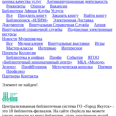
оценка качества услуг
Антикоррупционная деятельность
Реквизиты
Опросы
Вакансии
Библиотеки
Афиша
Клубы
Услуги
Все
Продлить книгу
Заказать книгу
Найти книгу
Библиопоиск «ИЛИМ»
Электронная Доставка
Документов
Виртуальная Справочная Служба
Архив
Виртуальной справочной службы
Подписные электронные
ресурсы
Новости
Мультимедиа
Все
Медиагалерея
Виртуальные выставки
Игры
Мастер-классы
Интервью
Интересное
Проекты
Коллегам
Библиотека в цифрах
Профи
События
ЯГОО
«Библиотечный инициативный центр»
МБА «Молодо-
Зелено»
ПрофВторник
Методическая копилка
Премии
Профсоюз
Партнеры
Контакты
Элемент не найден!
Централизованная библиотечная система ГО «Город Якутск» -
это 18 библиотек-филиалов. На сайте cbsykt.ru вы можете
узнать новости из мира библиотек, стать участником акций,