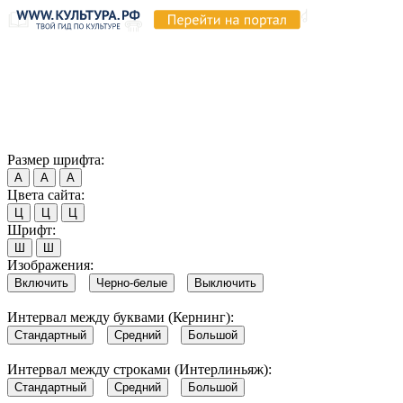
Продолжая пользоваться этим сайтом, вы соглашаетесь на
использование cookie и обработку данных в соответствии с
Политикой сайта в области обработки и защиты
персональных данных
. Обратите внимание, что в случае, если
использование сайтом файлов cookie отключено, некоторые
возможности сайта могут быть отображены некорректно.
Согласен
Размер шрифта:
А
А
А
Цвета сайта:
Ц
Ц
Ц
Шрифт:
Ш
Ш
Изображения:
Включить
Черно-белые
Выключить
Интервал между буквами (Кернинг):
Стандартный
Средний
Большой
Интервал между строками (Интерлиньяж):
Стандартный
Средний
Большой