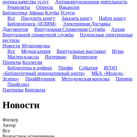
оценка качества услуг
Антикоррупционная деятельность
Реквизиты
Опросы
Вакансии
Библиотеки
Афиша
Клубы
Услуги
Все
Продлить книгу
Заказать книгу
Найти книгу
Библиопоиск «ИЛИМ»
Электронная Доставка
Документов
Виртуальная Справочная Служба
Архив
Виртуальной справочной службы
Подписные электронные
ресурсы
Новости
Мультимедиа
Все
Медиагалерея
Виртуальные выставки
Игры
Мастер-классы
Интервью
Интересное
Проекты
Коллегам
Библиотека в цифрах
Профи
События
ЯГОО
«Библиотечный инициативный центр»
МБА «Молодо-
Зелено»
ПрофВторник
Методическая копилка
Премии
Профсоюз
Партнеры
Контакты
Новости
Фильтр
Автор
Все
Возрастное ограничение