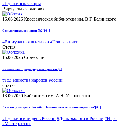
#Пушкинская карта
Виртуальная выставка
16.06.2026
Краеведческая библиотека им. В.Г. Белинского
Самые читаемые книги №2
[16+]
#Виртуальная выставка
#Новые книги
Статья
15.06.2026
Созвездие
Ысыах: сила традиций, сила единства
[6+]
#Год единства народов России
Статья
13.06.2026
Библиотека им. А.Я. Уваровского
В гостях у лагеря «Лыгый»: Пушкин, квесты и эко-творчество!
[0+]
#Пушкинский день России
#День эколога в России
#Игра
#Мастер-класс