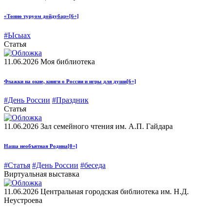
«Төннө туруом дойдубар»
[6+]
#Ысыах
Статья
11.06.2026
Моя библиотека
Флажки на окне, книги о России и игры для души
[6+]
#День России
#Праздник
Статья
11.06.2026
Зал семейного чтения им. А.П. Гайдара
Наша необъятная Родина
[0+]
#Статья
#День России
#беседа
Виртуальная выставка
11.06.2026
Центральная городская библиотека им. Н.Д.
Неустроева