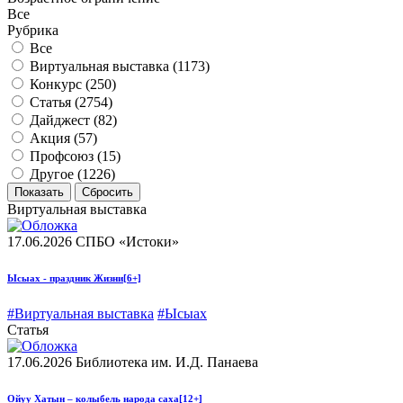
Все
Рубрика
Все
Виртуальная выставка (
1173
)
Конкурс (
250
)
Статья (
2754
)
Дайджест (
82
)
Акция (
57
)
Профсоюз (
15
)
Другое (
1226
)
Виртуальная выставка
17.06.2026
СПБО «Истоки»
Ысыах - праздник Жизни
[6+]
#Виртуальная выставка
#Ысыах
Статья
17.06.2026
Библиотека им. И.Д. Панаева
Ойуу Хатын – колыбель народа саха
[12+]