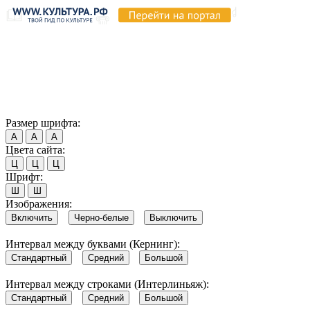
Продолжая пользоваться этим сайтом, вы соглашаетесь на
использование cookie и обработку данных в соответствии с
Политикой сайта в области обработки и защиты
персональных данных
. Обратите внимание, что в случае, если
использование сайтом файлов cookie отключено, некоторые
возможности сайта могут быть отображены некорректно.
Согласен
Размер шрифта:
А
А
А
Цвета сайта:
Ц
Ц
Ц
Шрифт:
Ш
Ш
Изображения:
Включить
Черно-белые
Выключить
Интервал между буквами (Кернинг):
Стандартный
Средний
Большой
Интервал между строками (Интерлиньяж):
Стандартный
Средний
Большой