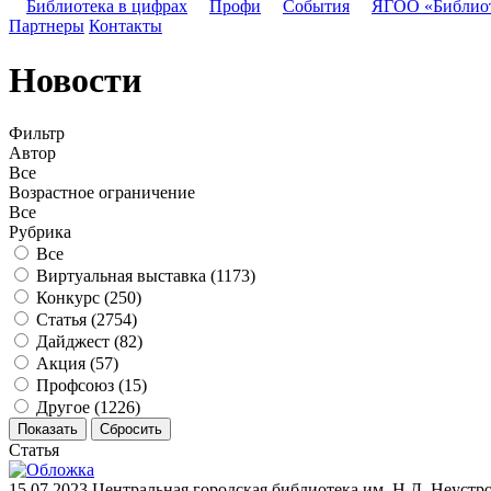
Библиотека в цифрах
Профи
События
ЯГОО «Библио
Партнеры
Контакты
Новости
Фильтр
Автор
Все
Возрастное ограничение
Все
Рубрика
Все
Виртуальная выставка (
1173
)
Конкурс (
250
)
Статья (
2754
)
Дайджест (
82
)
Акция (
57
)
Профсоюз (
15
)
Другое (
1226
)
Статья
15.07.2023
Центральная городская библиотека им. Н.Д. Неустр