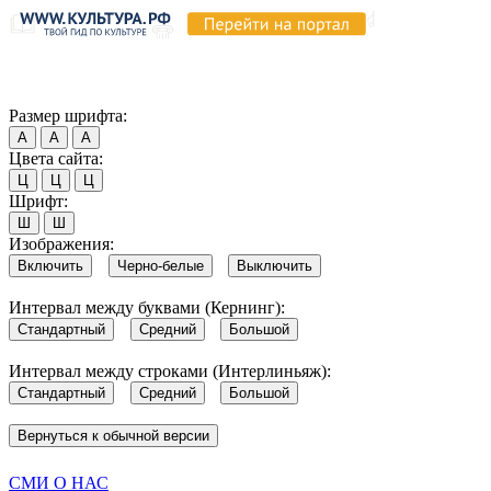
Продолжая пользоваться этим сайтом, вы соглашаетесь на испо
Обратите внимание, что в случае, если использование сайтом 
Согласен
Размер шрифта:
А
А
А
Цвета сайта:
Ц
Ц
Ц
Шрифт:
Ш
Ш
Изображения:
Включить
Черно-белые
Выключить
Интервал между буквами (Кернинг):
Стандартный
Средний
Большой
Интервал между строками (Интерлиньяж):
Стандартный
Средний
Большой
Вернуться к обычной версии
СМИ О НАС