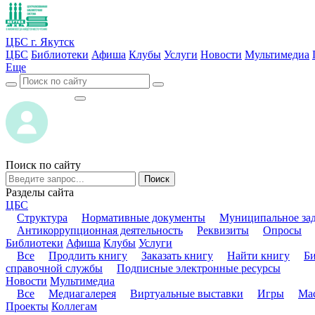
ЦБС г. Якутск
ЦБС
Библиотеки
Афиша
Клубы
Услуги
Новости
Мультимедиа
Еще
ВОЙТИ
ВОЙТИ
Поиск по сайту
Поиск
Разделы сайта
ЦБС
Структура
Нормативные документы
Муниципальное за
Антикоррупционная деятельность
Реквизиты
Опросы
Библиотеки
Афиша
Клубы
Услуги
Все
Продлить книгу
Заказать книгу
Найти книгу
Б
справочной службы
Подписные электронные ресурсы
Новости
Мультимедиа
Все
Медиагалерея
Виртуальные выставки
Игры
Мас
Проекты
Коллегам