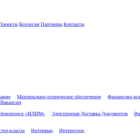
Проекты
Коллегам
Партнеры
Контакты
дание
Материально-техническое обеспечение
Финансово-хоз
Вакансии
иблиопоиск «ИЛИМ»
Электронная Доставка Документов
Ви
тер-классы
Интервью
Интересное