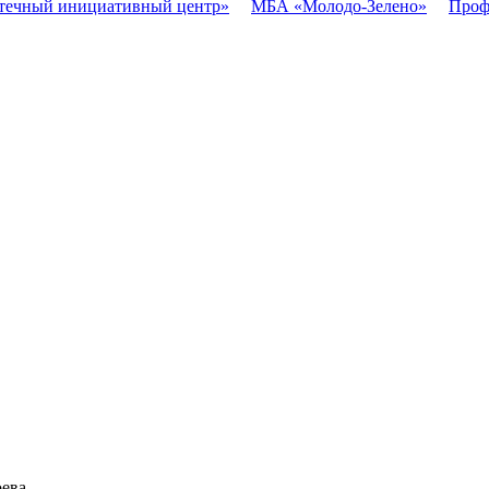
течный инициативный центр»
МБА «Молодо-Зелено»
Проф
оева