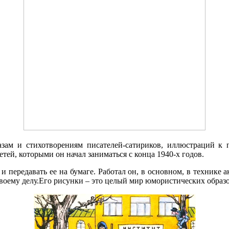
зам и стихотворениям писателей-сатириков, иллюстраций к 
тей, которыми он начал заниматься с конца 1940-х годов.
 передавать ее на бумаге. Работал он, в основном, в технике а
к своему делу.Его рисунки – это целый мир юмористических обра