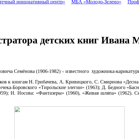
течный инициативный центр»
МБА «Молодо-Зелено»
Проф
юстратора детских книг Ивана
овича Семёнова (1906-1982) – известного художника-карикатури
ков к книгам Н. Грибачева, А. Кривицкого, С. Смирнова «Десна-
личека-Боровского «Тирольские элегии» (1963); Д. Бедного «Бас
959); Н. Носова: «Фантазеры» (1960), «Живая шляпа» (1962). С