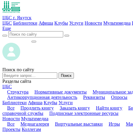
ЦБС г. Якутск
ЦБС
Библиотеки
Афиша
Клубы
Услуги
Новости
Мультимедиа
Еще
ВОЙТИ
ВОЙТИ
Поиск по сайту
Поиск
Разделы сайта
ЦБС
Структура
Нормативные документы
Муниципальное за
Антикоррупционная деятельность
Реквизиты
Опросы
Библиотеки
Афиша
Клубы
Услуги
Все
Продлить книгу
Заказать книгу
Найти книгу
Б
справочной службы
Подписные электронные ресурсы
Новости
Мультимедиа
Все
Медиагалерея
Виртуальные выставки
Игры
Мас
Проекты
Коллегам