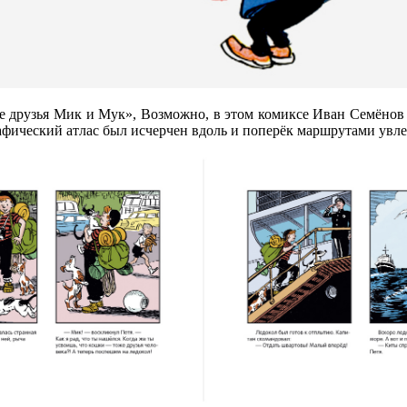
 друзья Мик и Мук», Возможно, в этом комиксе Иван Семёнов 
афический атлас был исчерчен вдоль и поперёк маршрутами увле