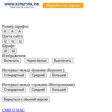
Продолжая пользоваться этим сайтом, вы соглашаетесь на испо
Обратите внимание, что в случае, если использование сайтом 
Согласен
Размер шрифта:
А
А
А
Цвета сайта:
Ц
Ц
Ц
Шрифт:
Ш
Ш
Изображения:
Включить
Черно-белые
Выключить
Интервал между буквами (Кернинг):
Стандартный
Средний
Большой
Интервал между строками (Интерлиньяж):
Стандартный
Средний
Большой
Вернуться к обычной версии
СМИ О НАС