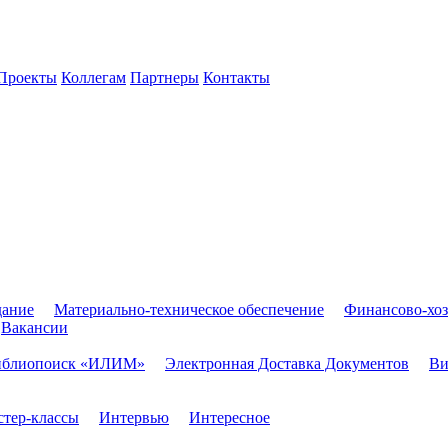
Проекты
Коллегам
Партнеры
Контакты
дание
Материально-техническое обеспечение
Финансово-хоз
Вакансии
иблиопоиск «ИЛИМ»
Электронная Доставка Документов
Ви
тер-классы
Интервью
Интересное