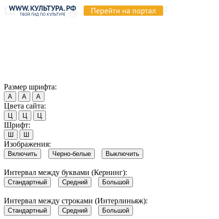
Продолжая пользоваться этим сайтом, вы соглашаетесь на
использование cookie и обработку данных в соответствии с
Политикой сайта в области обработки и защиты
персональных данных
. Обратите внимание, что в случае, если
использование сайтом файлов cookie отключено, некоторые
возможности сайта могут быть отображены некорректно.
Согласен
Размер шрифта:
А
А
А
Цвета сайта:
Ц
Ц
Ц
Шрифт:
Ш
Ш
Изображения:
Включить
Черно-белые
Выключить
Интервал между буквами (Кернинг):
Стандартный
Средний
Большой
Интервал между строками (Интерлиньяж):
Стандартный
Средний
Большой