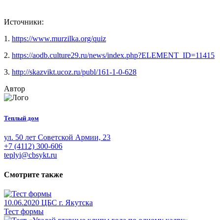
Источники:
1.
https://www.murzilka.org/quiz
2.
https://aodb.culture29.ru/news/index.php?ELEMENT_ID=11415
3.
http://skazvikt.ucoz.ru/publ/161-1-0-628
Автор
Теплый дом
ул. 50 лет Советской Армии, 23
+7 (4112) 300-606
teplyi@cbsykt.ru
Смотрите также
10.06.2020
ЦБС г. Якутска
Тест формы