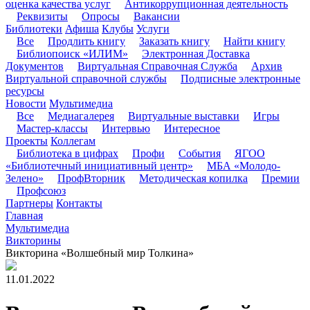
оценка качества услуг
Антикоррупционная деятельность
Реквизиты
Опросы
Вакансии
Библиотеки
Афиша
Клубы
Услуги
Все
Продлить книгу
Заказать книгу
Найти книгу
Библиопоиск «ИЛИМ»
Электронная Доставка
Документов
Виртуальная Справочная Служба
Архив
Виртуальной справочной службы
Подписные электронные
ресурсы
Новости
Мультимедиа
Все
Медиагалерея
Виртуальные выставки
Игры
Мастер-классы
Интервью
Интересное
Проекты
Коллегам
Библиотека в цифрах
Профи
События
ЯГОО
«Библиотечный инициативный центр»
МБА «Молодо-
Зелено»
ПрофВторник
Методическая копилка
Премии
Профсоюз
Партнеры
Контакты
Главная
Мультимедиа
Викторины
Викторина «Волшебный мир Толкина»
11.01.2022