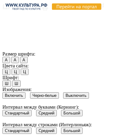
Продолжая пользоваться этим сайтом, вы соглашаетесь на
использование cookie и обработку данных в соответствии с
Политикой сайта в области обработки и защиты
персональных данных
. Обратите внимание, что в случае, если
использование сайтом файлов cookie отключено, некоторые
возможности сайта могут быть отображены некорректно.
Согласен
Размер шрифта:
А
А
А
Цвета сайта:
Ц
Ц
Ц
Шрифт:
Ш
Ш
Изображения:
Включить
Черно-белые
Выключить
Интервал между буквами (Кернинг):
Стандартный
Средний
Большой
Интервал между строками (Интерлиньяж):
Стандартный
Средний
Большой