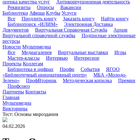
оценка качества услуг
Антикоррупционная деятельность
Реквизиты
Опросы
Вакансии
Библиотеки
Афиша
Клубы
Услуги
Все
Продлить книгу
Заказать книгу
Найти книгу
Библиопоиск «ИЛИМ»
Электронная Доставка
Документов
Виртуальная Справочная Служба
Архив
Виртуальной справочной службы
Подписные электронные
ресурсы
Новости
Мультимедиа
Все
Медиагалерея
Виртуальные выставки
Игры
Мастер-классы
Интервью
Интересное
Проекты
Коллегам
Библиотека в цифрах
Профи
События
ЯГОО
«Библиотечный инициативный центр»
МБА «Молодо-
Зелено»
ПрофВторник
Методическая копилка
Премии
Профсоюз
Партнеры
Контакты
Главная
Мультимедиа
Викторины
Тест: Основы мироздания
04.02.2026