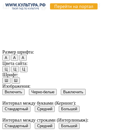
Продолжая пользоваться этим сайтом, вы соглашаетесь на
использование cookie и обработку данных в соответствии с
Политикой сайта в области обработки и защиты
персональных данных
. Обратите внимание, что в случае, если
использование сайтом файлов cookie отключено, некоторые
возможности сайта могут быть отображены некорректно.
Согласен
Размер шрифта:
А
А
А
Цвета сайта:
Ц
Ц
Ц
Шрифт:
Ш
Ш
Изображения:
Включить
Черно-белые
Выключить
Интервал между буквами (Кернинг):
Стандартный
Средний
Большой
Интервал между строками (Интерлиньяж):
Стандартный
Средний
Большой