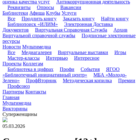
оценка качества услуг
Антикоррупционная деятельность
Реквизиты
Опросы
Вакансии
Библиотеки
Афиша
Клубы
Услуги
Все
Продлить книгу
Заказать книгу
Найти книгу
Библиопоиск «ИЛИМ»
Электронная Доставка
Документов
Виртуальная Справочная Служба
Архив
Виртуальной справочной службы
Подписные электронные
ресурсы
Новости
Мультимедиа
Все
Медиагалерея
Виртуальные выставки
Игры
Мастер-классы
Интервью
Интересное
Проекты
Коллегам
Библиотека в цифрах
Профи
События
ЯГОО
«Библиотечный инициативный центр»
МБА «Молодо-
Зелено»
ПрофВторник
Методическая копилка
Премии
Профсоюз
Партнеры
Контакты
Главная
Мультимедиа
Викторины
Суперженщины
05.03.2026