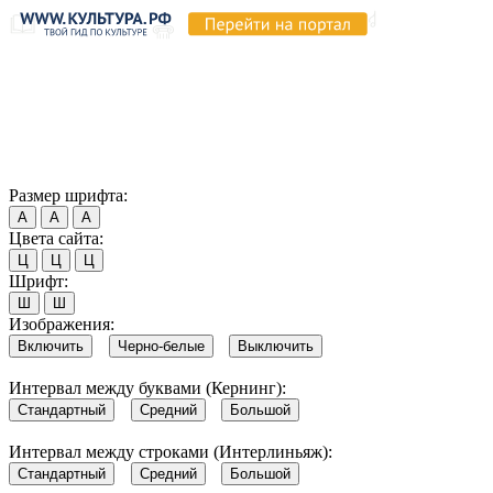
Продолжая пользоваться этим сайтом, вы соглашаетесь на
использование cookie и обработку данных в соответствии с
Политикой сайта в области обработки и защиты
персональных данных
. Обратите внимание, что в случае, если
использование сайтом файлов cookie отключено, некоторые
возможности сайта могут быть отображены некорректно.
Согласен
Размер шрифта:
А
А
А
Цвета сайта:
Ц
Ц
Ц
Шрифт:
Ш
Ш
Изображения:
Включить
Черно-белые
Выключить
Интервал между буквами (Кернинг):
Стандартный
Средний
Большой
Интервал между строками (Интерлиньяж):
Стандартный
Средний
Большой