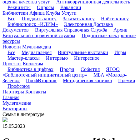
оценка качества услуг
Антикоррупционная деятельность
Реквизиты
Опросы
Вакансии
Библиотеки
Афиша
Клубы
Услуги
Все
Продлить книгу
Заказать книгу
Найти книгу
Библиопоиск «ИЛИМ»
Электронная Доставка
Документов
Виртуальная Справочная Служба
Архив
Виртуальной справочной службы
Подписные электронные
ресурсы
Новости
Мультимедиа
Все
Медиагалерея
Виртуальные выставки
Игры
Мастер-классы
Интервью
Интересное
Проекты
Коллегам
Библиотека в цифрах
Профи
События
ЯГОО
«Библиотечный инициативный центр»
МБА «Молодо-
Зелено»
ПрофВторник
Методическая копилка
Премии
Профсоюз
Партнеры
Контакты
Главная
Мультимедиа
Викторины
Семья в литературе
15.05.2023