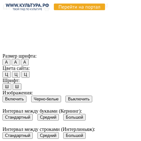
Продолжая пользоваться этим сайтом, вы соглашаетесь на
использование cookie и обработку данных в соответствии с
Политикой сайта в области обработки и защиты
персональных данных
. Обратите внимание, что в случае, если
использование сайтом файлов cookie отключено, некоторые
возможности сайта могут быть отображены некорректно.
Согласен
Размер шрифта:
А
А
А
Цвета сайта:
Ц
Ц
Ц
Шрифт:
Ш
Ш
Изображения:
Включить
Черно-белые
Выключить
Интервал между буквами (Кернинг):
Стандартный
Средний
Большой
Интервал между строками (Интерлиньяж):
Стандартный
Средний
Большой