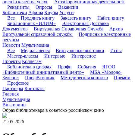
оценка качества услуг
Антикоррупционная деятельность
Реквизиты
Опросы
Вакансии
Библиотеки
Афиша
Клубы
Услуги
Все
Продлить книгу
Заказать книгу
Найти книгу
Библиопоиск «ИЛИМ»
Электронная Доставка
Документов
Виртуальная Справочная Служба
Архив
Виртуальной справочной службы
Подписные электронные
ресурсы
Новости
Мультимедиа
Все
Медиагалерея
Виртуальные выставки
Игры
Мастер-классы
Интервью
Интересное
Проекты
Коллегам
Библиотека в цифрах
Профи
События
ЯГОО
«Библиотечный инициативный центр»
МБА «Молодо-
Зелено»
ПрофВторник
Методическая копилка
Премии
Профсоюз
Партнеры
Контакты
Главная
Мультимедиа
Викторины
Образ библиотекаря в советско-российском кино
21.05.2026