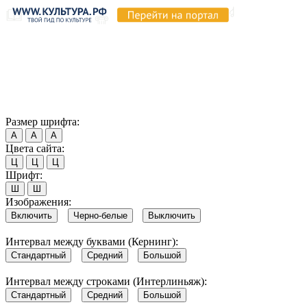
Продолжая пользоваться этим сайтом, вы соглашаетесь на
использование cookie и обработку данных в соответствии с
Политикой сайта в области обработки и защиты
персональных данных
. Обратите внимание, что в случае, если
использование сайтом файлов cookie отключено, некоторые
возможности сайта могут быть отображены некорректно.
Согласен
Размер шрифта:
А
А
А
Цвета сайта:
Ц
Ц
Ц
Шрифт:
Ш
Ш
Изображения:
Включить
Черно-белые
Выключить
Интервал между буквами (Кернинг):
Стандартный
Средний
Большой
Интервал между строками (Интерлиньяж):
Стандартный
Средний
Большой