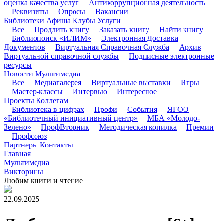
оценка качества услуг
Антикоррупционная деятельность
Реквизиты
Опросы
Вакансии
Библиотеки
Афиша
Клубы
Услуги
Все
Продлить книгу
Заказать книгу
Найти книгу
Библиопоиск «ИЛИМ»
Электронная Доставка
Документов
Виртуальная Справочная Служба
Архив
Виртуальной справочной службы
Подписные электронные
ресурсы
Новости
Мультимедиа
Все
Медиагалерея
Виртуальные выставки
Игры
Мастер-классы
Интервью
Интересное
Проекты
Коллегам
Библиотека в цифрах
Профи
События
ЯГОО
«Библиотечный инициативный центр»
МБА «Молодо-
Зелено»
ПрофВторник
Методическая копилка
Премии
Профсоюз
Партнеры
Контакты
Главная
Мультимедиа
Викторины
Любим книги и чтение
22.09.2025