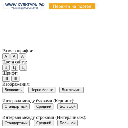
Продолжая пользоваться этим сайтом, вы соглашаетесь на
использование cookie и обработку данных в соответствии с
Политикой сайта в области обработки и защиты
персональных данных
. Обратите внимание, что в случае, если
использование сайтом файлов cookie отключено, некоторые
возможности сайта могут быть отображены некорректно.
Согласен
Размер шрифта:
А
А
А
Цвета сайта:
Ц
Ц
Ц
Шрифт:
Ш
Ш
Изображения:
Включить
Черно-белые
Выключить
Интервал между буквами (Кернинг):
Стандартный
Средний
Большой
Интервал между строками (Интерлиньяж):
Стандартный
Средний
Большой