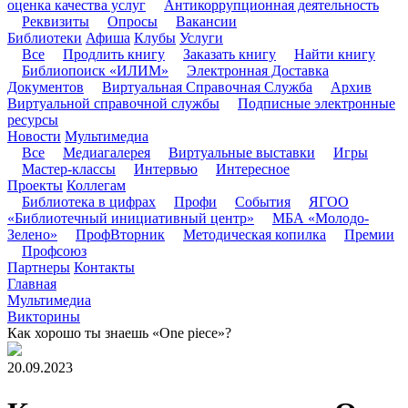
оценка качества услуг
Антикоррупционная деятельность
Реквизиты
Опросы
Вакансии
Библиотеки
Афиша
Клубы
Услуги
Все
Продлить книгу
Заказать книгу
Найти книгу
Библиопоиск «ИЛИМ»
Электронная Доставка
Документов
Виртуальная Справочная Служба
Архив
Виртуальной справочной службы
Подписные электронные
ресурсы
Новости
Мультимедиа
Все
Медиагалерея
Виртуальные выставки
Игры
Мастер-классы
Интервью
Интересное
Проекты
Коллегам
Библиотека в цифрах
Профи
События
ЯГОО
«Библиотечный инициативный центр»
МБА «Молодо-
Зелено»
ПрофВторник
Методическая копилка
Премии
Профсоюз
Партнеры
Контакты
Главная
Мультимедиа
Викторины
Как хорошо ты знаешь «One piece»?
20.09.2023