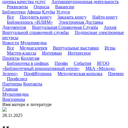
оценка качества услуг
Антикоррупционная деятельность
Реквизиты
Опросы
Вакансии
Библиотеки
Афиша
Клубы
Услуги
Все
Продлить книгу
Заказать книгу
Найти книгу
Библиопоиск «ИЛИМ»
Электронная Доставка
Документов
Виртуальная Справочная Служба
Архив
Виртуальной справочной службы
Подписные электронные
ресурсы
Новости
Мультимедиа
Все
Медиагалерея
Виртуальные выставки
Игры
Мастер-классы
Интервью
Интересное
Проекты
Коллегам
Библиотека в цифрах
Профи
События
ЯГОО
«Библиотечный инициативный центр»
МБА «Молодо-
Зелено»
ПрофВторник
Методическая копилка
Премии
Профсоюз
Партнеры
Контакты
Главная
Мультимедиа
Викторины
Имя матери в литературе
28.11.2025