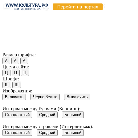
Продолжая пользоваться этим сайтом, вы соглашаетесь на
использование cookie и обработку данных в соответствии с
Политикой сайта в области обработки и защиты
персональных данных
. Обратите внимание, что в случае, если
использование сайтом файлов cookie отключено, некоторые
возможности сайта могут быть отображены некорректно.
Согласен
Размер шрифта:
А
А
А
Цвета сайта:
Ц
Ц
Ц
Шрифт:
Ш
Ш
Изображения:
Включить
Черно-белые
Выключить
Интервал между буквами (Кернинг):
Стандартный
Средний
Большой
Интервал между строками (Интерлиньяж):
Стандартный
Средний
Большой