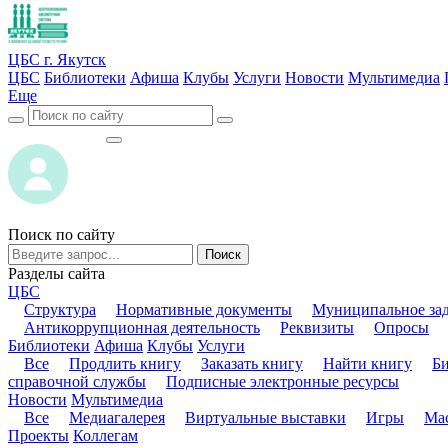
ЦБС г. Якутск
ЦБС
Библиотеки
Афиша
Клубы
Услуги
Новости
Мультимедиа
Еще
ВОЙТИ
ВОЙТИ
Поиск по сайту
Поиск
Разделы сайта
ЦБС
Структура
Нормативные документы
Муниципальное за
Антикоррупционная деятельность
Реквизиты
Опросы
Библиотеки
Афиша
Клубы
Услуги
Все
Продлить книгу
Заказать книгу
Найти книгу
Б
справочной службы
Подписные электронные ресурсы
Новости
Мультимедиа
Все
Медиагалерея
Виртуальные выставки
Игры
Мас
Проекты
Коллегам