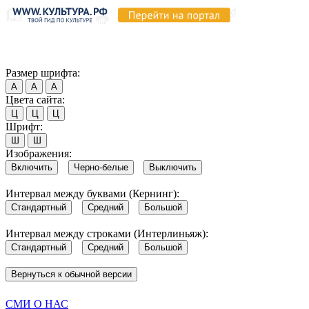
Продолжая пользоваться этим сайтом, вы соглашаетесь на испо
Обратите внимание, что в случае, если использование сайтом 
Согласен
Размер шрифта:
А
А
А
Цвета сайта:
Ц
Ц
Ц
Шрифт:
Ш
Ш
Изображения:
Включить
Черно-белые
Выключить
Интервал между буквами (Кернинг):
Стандартный
Средний
Большой
Интервал между строками (Интерлиньяж):
Стандартный
Средний
Большой
Вернуться к обычной версии
СМИ О НАС