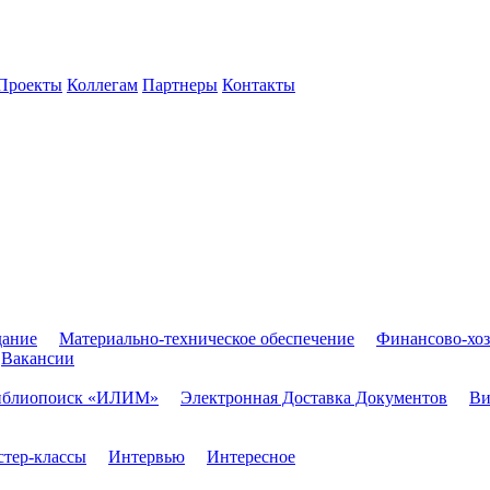
Проекты
Коллегам
Партнеры
Контакты
дание
Материально-техническое обеспечение
Финансово-хоз
Вакансии
иблиопоиск «ИЛИМ»
Электронная Доставка Документов
Ви
тер-классы
Интервью
Интересное