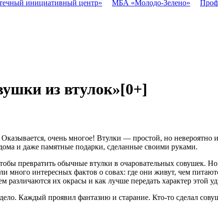
течный инициативный центр»
МБА «Молодо-Зелено»
Проф
вушки из втулок»
[0+]
 Оказывается, очень многое! Втулки — простой, но невероятно 
дома и даже памятные подарки, сделанные своими руками.
тобы превратить обычные втулки в очаровательных совушек. Но п
ли много интересных фактов о совах: где они живут, чем питаю
ем различаются их окрасы и как лучше передать характер этой у
ело. Каждый проявил фантазию и старание. Кто-то сделал совушк