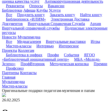
оценка качества услуг
Антикоррупционная деятельность
Реквизиты
Опросы
Вакансии
Библиотеки
Афиша
Клубы
Услуги
Все
Продлить книгу
Заказать книгу
Найти книгу
Библиопоиск «ИЛИМ»
Электронная Доставка
Документов
Виртуальная Справочная Служба
Архив
Виртуальной справочной службы
Подписные электронные
ресурсы
Новости
Мультимедиа
Все
Медиагалерея
Виртуальные выставки
Игры
Мастер-классы
Интервью
Интересное
Проекты
Коллегам
Библиотека в цифрах
Профи
События
ЯГОО
«Библиотечный инициативный центр»
МБА «Молодо-
Зелено»
ПрофВторник
Методическая копилка
Премии
Профсоюз
Партнеры
Контакты
Главная
Мультимедиа
Мастер-классы
Оригинальные подарки педагогам-мужчинам и папам
26.02.2025