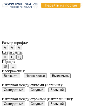
Продолжая пользоваться этим сайтом, вы соглашаетесь на
использование cookie и обработку данных в соответствии с
Политикой сайта в области обработки и защиты
персональных данных
. Обратите внимание, что в случае, если
использование сайтом файлов cookie отключено, некоторые
возможности сайта могут быть отображены некорректно.
Согласен
Размер шрифта:
А
А
А
Цвета сайта:
Ц
Ц
Ц
Шрифт:
Ш
Ш
Изображения:
Включить
Черно-белые
Выключить
Интервал между буквами (Кернинг):
Стандартный
Средний
Большой
Интервал между строками (Интерлиньяж):
Стандартный
Средний
Большой