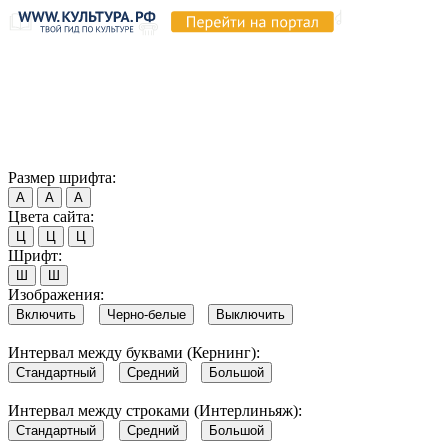
Продолжая пользоваться этим сайтом, вы соглашаетесь на
использование cookie и обработку данных в соответствии с
Политикой сайта в области обработки и защиты
персональных данных
. Обратите внимание, что в случае, если
использование сайтом файлов cookie отключено, некоторые
возможности сайта могут быть отображены некорректно.
Согласен
Размер шрифта:
А
А
А
Цвета сайта:
Ц
Ц
Ц
Шрифт:
Ш
Ш
Изображения:
Включить
Черно-белые
Выключить
Интервал между буквами (Кернинг):
Стандартный
Средний
Большой
Интервал между строками (Интерлиньяж):
Стандартный
Средний
Большой