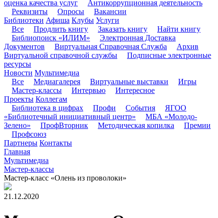
оценка качества услуг
Антикоррупционная деятельность
Реквизиты
Опросы
Вакансии
Библиотеки
Афиша
Клубы
Услуги
Все
Продлить книгу
Заказать книгу
Найти книгу
Библиопоиск «ИЛИМ»
Электронная Доставка
Документов
Виртуальная Справочная Служба
Архив
Виртуальной справочной службы
Подписные электронные
ресурсы
Новости
Мультимедиа
Все
Медиагалерея
Виртуальные выставки
Игры
Мастер-классы
Интервью
Интересное
Проекты
Коллегам
Библиотека в цифрах
Профи
События
ЯГОО
«Библиотечный инициативный центр»
МБА «Молодо-
Зелено»
ПрофВторник
Методическая копилка
Премии
Профсоюз
Партнеры
Контакты
Главная
Мультимедиа
Мастер-классы
Мастер-класс «Олень из проволоки»
21.12.2020