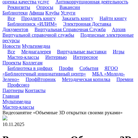
оценка качества услуг
Антикоррупционная деятельность
Реквизиты
Опросы
Вакансии
Библиотеки
Афиша
Клубы
Услуги
Все
Продлить книгу
Заказать книгу
Найти книгу
Библиопоиск «ИЛИМ»
Электронная Доставка
Документов
Виртуальная Справочная Служба
Архив
Виртуальной справочной службы
Подписные электронные
ресурсы
Новости
Мультимедиа
Все
Медиагалерея
Виртуальные выставки
Игры
Мастер-классы
Интервью
Интересное
Проекты
Коллегам
Библиотека в цифрах
Профи
События
ЯГОО
«Библиотечный инициативный центр»
МБА «Молодо-
Зелено»
ПрофВторник
Методическая копилка
Премии
Профсоюз
Партнеры
Контакты
Главная
Мультимедиа
Мастер-классы
Видеозанятие «Объемные 3D открытки своими руками»
10.11.2025