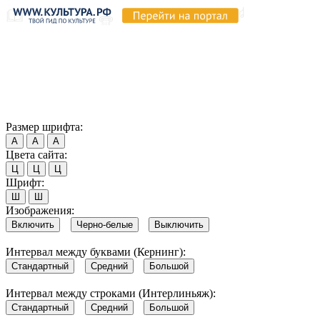
Продолжая пользоваться этим сайтом, вы соглашаетесь на
использование cookie и обработку данных в соответствии с
Политикой сайта в области обработки и защиты
персональных данных
. Обратите внимание, что в случае, если
использование сайтом файлов cookie отключено, некоторые
возможности сайта могут быть отображены некорректно.
Согласен
Размер шрифта:
А
А
А
Цвета сайта:
Ц
Ц
Ц
Шрифт:
Ш
Ш
Изображения:
Включить
Черно-белые
Выключить
Интервал между буквами (Кернинг):
Стандартный
Средний
Большой
Интервал между строками (Интерлиньяж):
Стандартный
Средний
Большой