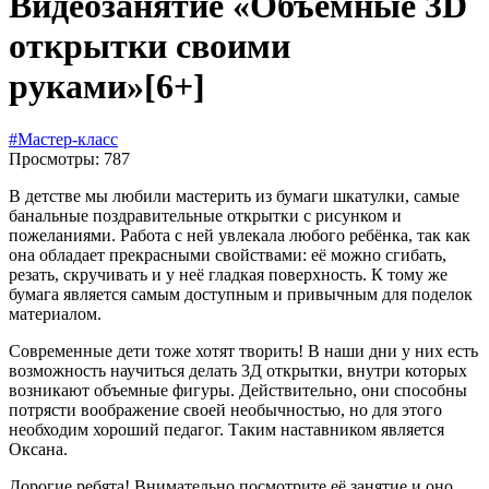
Видеозанятие «Объемные 3D
открытки своими
руками»
[6+]
#Мастер-класс
Просмотры: 787
В детстве мы любили мастерить из бумаги шкатулки, самые
банальные поздравительные открытки с рисунком и
пожеланиями. Работа с ней увлекала любого ребёнка, так как
она обладает прекрасными свойствами: её можно сгибать,
резать, скручивать и у неё гладкая поверхность. К тому же
бумага является самым доступным и привычным для поделок
материалом.
Современные дети тоже хотят творить! В наши дни у них есть
возможность научиться делать 3Д открытки, внутри которых
возникают объемные фигуры. Действительно, они способны
потрясти воображение своей необычностью, но для этого
необходим хороший педагог. Таким наставником является
Оксана.
Дорогие ребята! Внимательно посмотрите её занятие и оно,