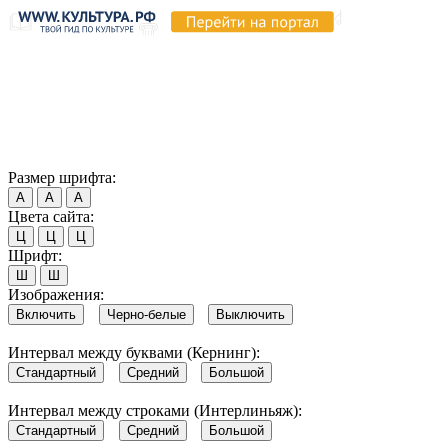
Продолжая пользоваться этим сайтом, вы соглашаетесь на
использование cookie и обработку данных в соответствии с
Политикой сайта в области обработки и защиты
персональных данных
. Обратите внимание, что в случае, если
использование сайтом файлов cookie отключено, некоторые
возможности сайта могут быть отображены некорректно.
Согласен
Размер шрифта:
А
А
А
Цвета сайта:
Ц
Ц
Ц
Шрифт:
Ш
Ш
Изображения:
Включить
Черно-белые
Выключить
Интервал между буквами (Кернинг):
Стандартный
Средний
Большой
Интервал между строками (Интерлиньяж):
Стандартный
Средний
Большой