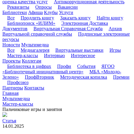
оценка качества услуг
Антикоррупционная деятельность
Реквизиты
Опросы
Вакансии
Библиотеки
Афиша
Клубы
Услуги
Все
Продлить книгу
Заказать книгу
Найти книгу
Библиопоиск «ИЛИМ»
Электронная Доставка
Документов
Виртуальная Справочная Служба
Архив
Виртуальной справочной службы
Подписные электронные
ресурсы
Новости
Мультимедиа
Все
Медиагалерея
Виртуальные выставки
Игры
Мастер-классы
Интервью
Интересное
Проекты
Коллегам
Библиотека в цифрах
Профи
События
ЯГОО
«Библиотечный инициативный центр»
МБА «Молодо-
Зелено»
ПрофВторник
Методическая копилка
Премии
Профсоюз
Партнеры
Контакты
Главная
Мультимедиа
Мастер-классы
Пальчиковые игры и занятия
Статья
14.01.2025