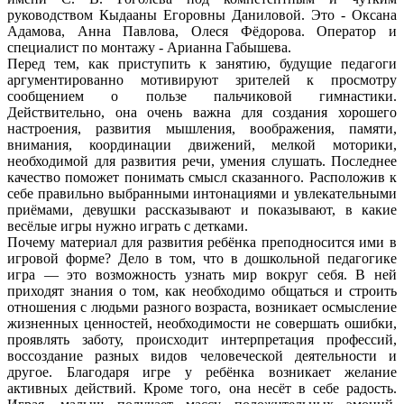
руководством Кыдааны Егоровны Даниловой. Это - Оксана
Адамова, Анна Павлова, Олеся Фёдорова. Оператор и
специалист по монтажу - Арианна Габышева.
Перед тем, как приступить к занятию, будущие педагоги
аргументированно мотивируют зрителей к просмотру
сообщением о пользе пальчиковой гимнастики.
Действительно, она очень важна для создания хорошего
настроения, развития мышления, воображения, памяти,
внимания, координации движений, мелкой моторики,
необходимой для развития речи, умения слушать. Последнее
качество поможет понимать смысл сказанного. Расположив к
себе правильно выбранными интонациями и увлекательными
приёмами, девушки рассказывают и показывают, в какие
весёлые игры нужно играть с детками.
Почему материал для развития ребёнка преподносится ими в
игровой форме? Дело в том, что в дошкольной педагогике
игра — это возможность узнать мир вокруг себя. В ней
приходят знания о том, как необходимо общаться и строить
отношения с людьми разного возраста, возникает осмысление
жизненных ценностей, необходимости не совершать ошибки,
проявлять заботу, происходит интерпретация профессий,
воссоздание разных видов человеческой деятельности и
другое. Благодаря игре у ребёнка возникает желание
активных действий. Кроме того, она несёт в себе радость.