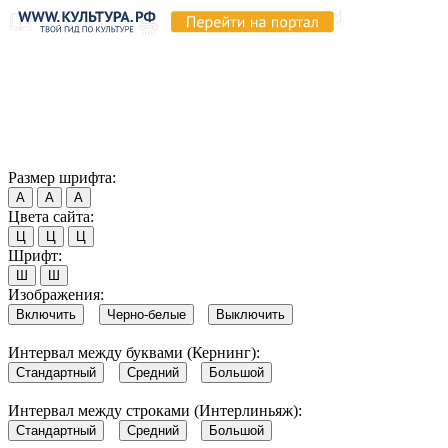
Продолжая пользоваться этим сайтом, вы соглашаетесь на
использование cookie и обработку данных в соответствии с
Политикой сайта в области обработки и защиты
персональных данных
. Обратите внимание, что в случае, если
использование сайтом файлов cookie отключено, некоторые
возможности сайта могут быть отображены некорректно.
Согласен
Размер шрифта:
А
А
А
Цвета сайта:
Ц
Ц
Ц
Шрифт:
Ш
Ш
Изображения:
Включить
Черно-белые
Выключить
Интервал между буквами (Кернинг):
Стандартный
Средний
Большой
Интервал между строками (Интерлиньяж):
Стандартный
Средний
Большой