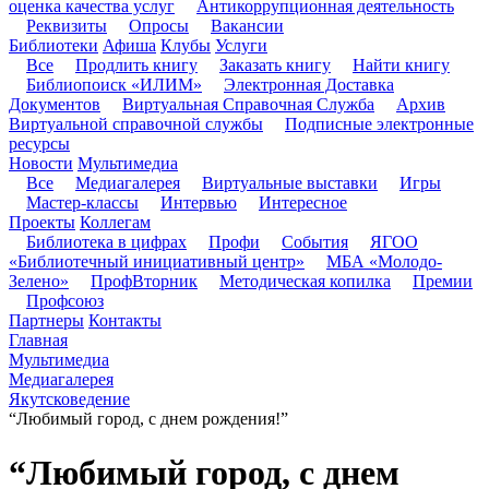
оценка качества услуг
Антикоррупционная деятельность
Реквизиты
Опросы
Вакансии
Библиотеки
Афиша
Клубы
Услуги
Все
Продлить книгу
Заказать книгу
Найти книгу
Библиопоиск «ИЛИМ»
Электронная Доставка
Документов
Виртуальная Справочная Служба
Архив
Виртуальной справочной службы
Подписные электронные
ресурсы
Новости
Мультимедиа
Все
Медиагалерея
Виртуальные выставки
Игры
Мастер-классы
Интервью
Интересное
Проекты
Коллегам
Библиотека в цифрах
Профи
События
ЯГОО
«Библиотечный инициативный центр»
МБА «Молодо-
Зелено»
ПрофВторник
Методическая копилка
Премии
Профсоюз
Партнеры
Контакты
Главная
Мультимедиа
Медиагалерея
Якутсковедение
“Любимый город, с днем рождения!”
“Любимый город, с днем