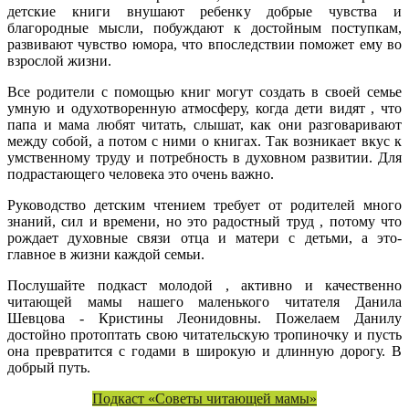
детские книги внушают ребенку добрые чувства и
благородные мысли, побуждают к достойным поступкам,
развивают чувство юмора, что впоследствии поможет ему во
взрослой жизни.
Все родители с помощью книг могут создать в своей семье
умную и одухотворенную атмосферу, когда дети видят , что
папа и мама любят читать, слышат, как они разговаривают
между собой, а потом с ними о книгах. Так возникает вкус к
умственному труду и потребность в духовном развитии. Для
подрастающего человека это очень важно.
Руководство детским чтением требует от родителей много
знаний, сил и времени, но это радостный труд , потому что
рождает духовные связи отца и матери с детьми, а это-
главное в жизни каждой семьи.
Послушайте подкаст молодой , активно и качественно
читающей мамы нашего маленького читателя Данила
Шевцова - Кристины Леонидовны. Пожелаем Данилу
достойно протоптать свою читательскую тропиночку и пусть
она превратится с годами в широкую и длинную дорогу. В
добрый путь.
Подкаст «Советы читающей мамы»