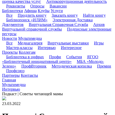
оценка качества услуг
Антикоррупционная деятельность
Реквизиты
Опросы
Вакансии
Библиотеки
Афиша
Клубы
Услуги
Все
Продлить книгу
Заказать книгу
Найти книгу
Библиопоиск «ИЛИМ»
Электронная Доставка
Документов
Виртуальная Справочная Служба
Архив
Виртуальной справочной службы
Подписные электронные
ресурсы
Новости
Мультимедиа
Все
Медиагалерея
Виртуальные выставки
Игры
Мастер-классы
Интервью
Интересное
Проекты
Коллегам
Библиотека в цифрах
Профи
События
ЯГОО
«Библиотечный инициативный центр»
МБА «Молодо-
Зелено»
ПрофВторник
Методическая копилка
Премии
Профсоюз
Партнеры
Контакты
Главная
Мультимедиа
Интервью
Подкаст | Советы читающей мамы
23.03.2022