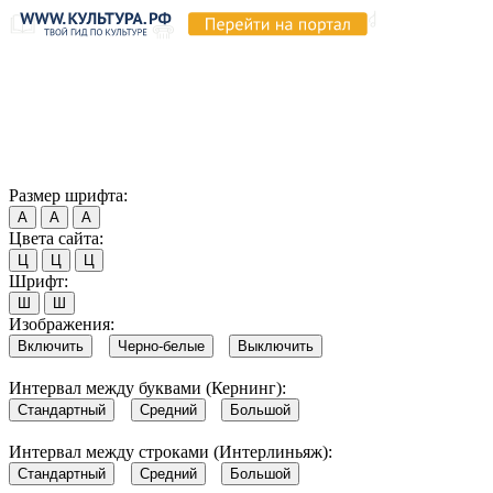
Продолжая пользоваться этим сайтом, вы соглашаетесь на
использование cookie и обработку данных в соответствии с
Политикой сайта в области обработки и защиты
персональных данных
. Обратите внимание, что в случае, если
использование сайтом файлов cookie отключено, некоторые
возможности сайта могут быть отображены некорректно.
Согласен
Размер шрифта:
А
А
А
Цвета сайта:
Ц
Ц
Ц
Шрифт:
Ш
Ш
Изображения:
Включить
Черно-белые
Выключить
Интервал между буквами (Кернинг):
Стандартный
Средний
Большой
Интервал между строками (Интерлиньяж):
Стандартный
Средний
Большой