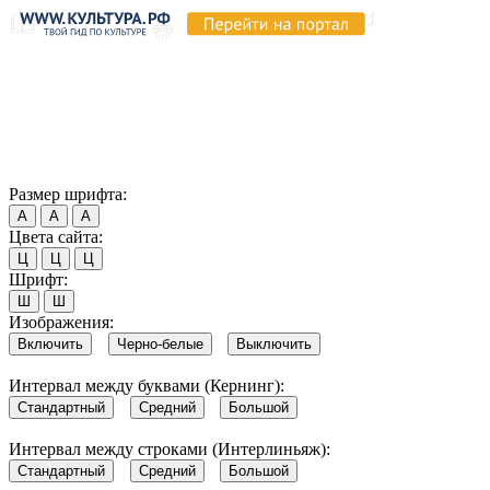
Продолжая пользоваться этим сайтом, вы соглашаетесь на
использование cookie и обработку данных в соответствии с
Политикой сайта в области обработки и защиты
персональных данных
. Обратите внимание, что в случае, если
использование сайтом файлов cookie отключено, некоторые
возможности сайта могут быть отображены некорректно.
Согласен
Размер шрифта:
А
А
А
Цвета сайта:
Ц
Ц
Ц
Шрифт:
Ш
Ш
Изображения:
Включить
Черно-белые
Выключить
Интервал между буквами (Кернинг):
Стандартный
Средний
Большой
Интервал между строками (Интерлиньяж):
Стандартный
Средний
Большой