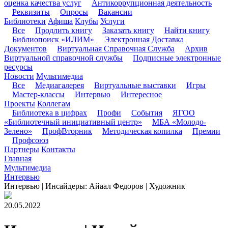
оценка качества услуг
Антикоррупционная деятельность
Реквизиты
Опросы
Вакансии
Библиотеки
Афиша
Клубы
Услуги
Все
Продлить книгу
Заказать книгу
Найти книгу
Библиопоиск «ИЛИМ»
Электронная Доставка
Документов
Виртуальная Справочная Служба
Архив
Виртуальной справочной службы
Подписные электронные
ресурсы
Новости
Мультимедиа
Все
Медиагалерея
Виртуальные выставки
Игры
Мастер-классы
Интервью
Интересное
Проекты
Коллегам
Библиотека в цифрах
Профи
События
ЯГОО
«Библиотечный инициативный центр»
МБА «Молодо-
Зелено»
ПрофВторник
Методическая копилка
Премии
Профсоюз
Партнеры
Контакты
Главная
Мультимедиа
Интервью
Интервью | Инсайдеры: Айаал Федоров | Художник
20.05.2022