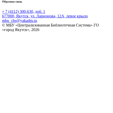
Обратная связь
+ 7 (4112) 300-630, доб. 1
677000, Якутск, ул. Ларионова, 12А, левое крыло
mbu_cbs@yakadm.ru
© МБУ «Централизованная Библиотечная Система» ГО
«город Якутск», 2026