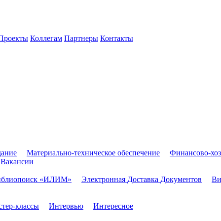
Проекты
Коллегам
Партнеры
Контакты
дание
Материально-техническое обеспечение
Финансово-хоз
Вакансии
иблиопоиск «ИЛИМ»
Электронная Доставка Документов
Ви
тер-классы
Интервью
Интересное