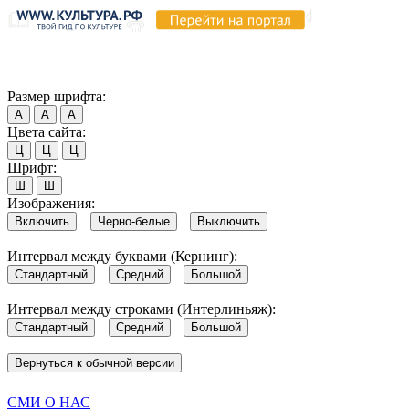
Продолжая пользоваться этим сайтом, вы соглашаетесь на испо
Обратите внимание, что в случае, если использование сайтом 
Согласен
Размер шрифта:
А
А
А
Цвета сайта:
Ц
Ц
Ц
Шрифт:
Ш
Ш
Изображения:
Включить
Черно-белые
Выключить
Интервал между буквами (Кернинг):
Стандартный
Средний
Большой
Интервал между строками (Интерлиньяж):
Стандартный
Средний
Большой
Вернуться к обычной версии
СМИ О НАС