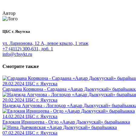
Автор
ЦБС г. Якутска
ул. Ларионова, 12 А, левое крыло, 1 этаж
+7 (4112) 300-631, доб. 1
info@cbsykt.ru
Смотрите также
28.02.2024
ЦБС г. Якутска
Сардаана Корякина - Сардаана «Ааҕар Дьокуускай» бырайыакк
20.02.2024
ЦБС г. Якутска
Надежда Аргунова - Логлоҕор «Ааҕар Дьокуускай» бырайыакк
14.02.2024
ЦБС г. Якутска
Евдокия Иринцеева - Огдо «Ааҕар Дьокуускай» бырайыакка
07.02.2024
ЦБС г. Якутска