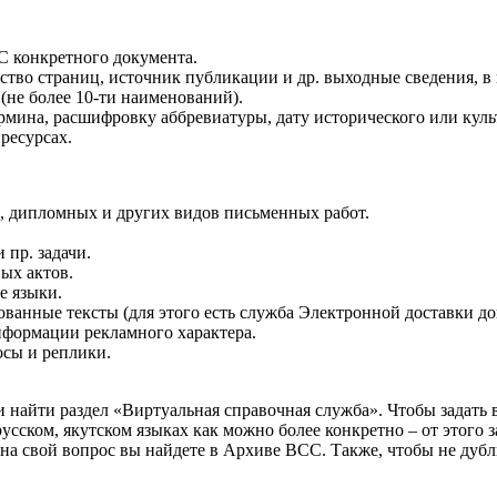
 конкретного документа.
ество страниц, источник публикации и др. выходные сведения, 
(не более 10-ти наименований).
рмина, расшифровку аббревиатуры, дату исторического или куль
ресурсах.
х, дипломных и других видов письменных работ.
 пр. задачи.
ых актов.
е языки.
ванные тексты (для этого есть служба Электронной доставки до
нформации рекламного характера.
осы и реплики.
 найти раздел «Виртуальная справочная служба». Чтобы задать в
сском, якутском языках как можно более конкретно – от этого з
т на свой вопрос вы найдете в Архиве ВСС. Также, чтобы не дуб