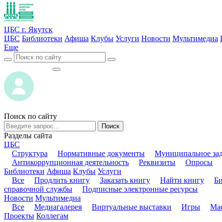
ЦБС г. Якутск
ЦБС
Библиотеки
Афиша
Клубы
Услуги
Новости
Мультимедиа
Еще
ВОЙТИ
ВОЙТИ
Поиск по сайту
Поиск
Разделы сайта
ЦБС
Структура
Нормативные документы
Муниципальное за
Антикоррупционная деятельность
Реквизиты
Опросы
Библиотеки
Афиша
Клубы
Услуги
Все
Продлить книгу
Заказать книгу
Найти книгу
Б
справочной службы
Подписные электронные ресурсы
Новости
Мультимедиа
Все
Медиагалерея
Виртуальные выставки
Игры
Мас
Проекты
Коллегам