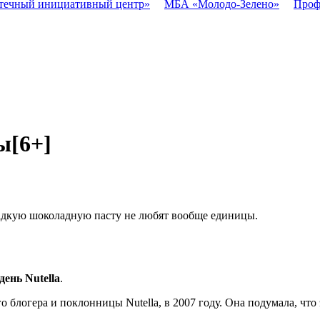
течный инициативный центр»
МБА «Молодо-Зелено»
Проф
ы
[6+]
ладкую шоколадную пасту не любят вообще единицы.
день Nutella
.
блогера и поклонницы Nutella, в 2007 году. Она подумала, что 