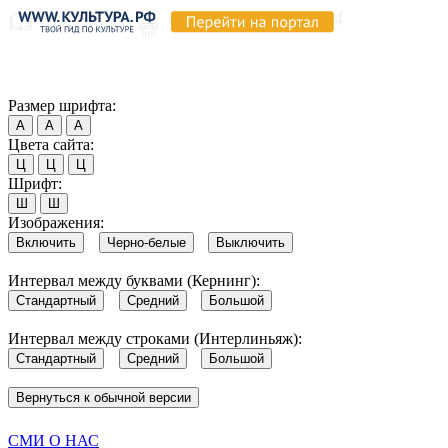
Продолжая пользоваться этим сайтом, вы соглашаетесь на испо
Обратите внимание, что в случае, если использование сайтом 
Согласен
Размер шрифта:
А
А
А
Цвета сайта:
Ц
Ц
Ц
Шрифт:
Ш
Ш
Изображения:
Включить
Черно-белые
Выключить
Интервал между буквами (Кернинг):
Стандартный
Средний
Большой
Интервал между строками (Интерлиньяж):
Стандартный
Средний
Большой
Вернуться к обычной версии
СМИ О НАС