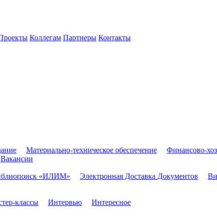
Проекты
Коллегам
Партнеры
Контакты
дание
Материально-техническое обеспечение
Финансово-хоз
Вакансии
иблиопоиск «ИЛИМ»
Электронная Доставка Документов
Ви
тер-классы
Интервью
Интересное