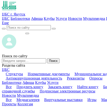
ЦБС г. Якутск
ЦБС
Библиотеки
Афиша
Клубы
Услуги
Новости
Мультимедиа
Еще
ВОЙТИ
ВОЙТИ
Поиск по сайту
Поиск
Разделы сайта
ЦБС
Структура
Нормативные документы
Муниципальное за
Антикоррупционная деятельность
Реквизиты
Опросы
Библиотеки
Афиша
Клубы
Услуги
Все
Продлить книгу
Заказать книгу
Найти книгу
Б
справочной службы
Подписные электронные ресурсы
Новости
Мультимедиа
Все
Медиагалерея
Виртуальные выставки
Игры
Мас
Проекты
Коллегам