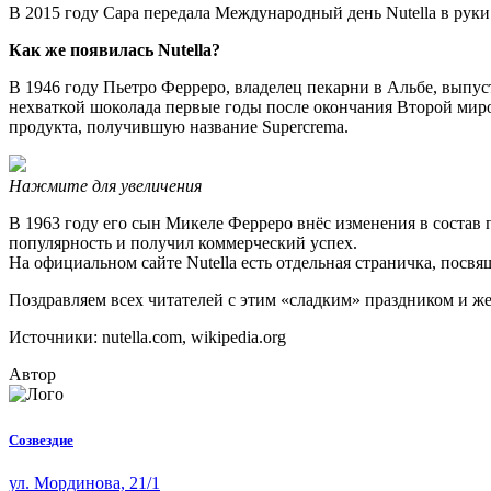
В 2015 году Сара передала Международный день Nutella в руки 
Как же появилась Nutella?
В 1946 году Пьетро Ферреро, владелец пекарни в Альбе, выпуст
нехваткой шоколада первые годы после окончания Второй миро
продукта, получившую название Supercrema.
Нажмите для увеличения
В 1963 году его сын Микеле Ферреро внёс изменения в состав 
популярность и получил коммерческий успех.
На официальном сайте Nutellа есть отдельная страничка, посв
Поздравляем всех читателей с этим «сладким» праздником и ж
Источники: nutella.com, wikipedia.org
Автор
Созвездие
ул. Мординова, 21/1