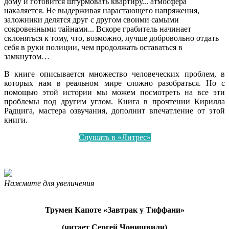
дому и готовится штурмовать квартиру... атмосфера
накаляется. Не выдерживая нарастающего напряжения,
заложники делятся друг с другом своими самыми
сокровенными тайнами... Вскоре грабитель начинает
склоняться к тому, что, возможно, лучше добровольно отдать
себя в руки полиции, чем продолжать оставаться в
замкнутом…
В книге описывается множество человеческих проблем, в
которых нам в реальном мире сложно разобраться. Но с
помощью этой истории мы можем посмотреть на все эти
проблемы под другим углом. Книга в прочтении Кирилла
Радцига, мастера озвучания, дополнит впечатление от этой
книги.
Слушать в «Литрес»
Нажмите для увеличения
Трумен Капоте «Завтрак у Тиффани»
(читает Сергей Чонишвили)