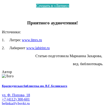
Слушать в «Литрес»
Приятного аудиочтения!
Источники:
1. Литрес
www.litres.ru
2. Лабиринт
www.labirint.ru
Статью подготовила Марианна Захарова,
вед. библиотекарь.
Автор
Краеведческая библиотека им. В.Г. Белинского
ул. Ф. Попова, 18
+7 (4112) 300-601
belinka@cbsykt.ru