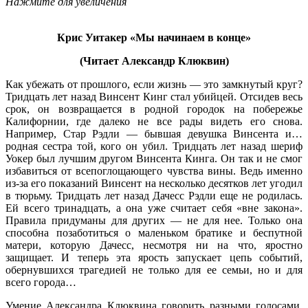
Нажмите для увеличения
Крис Уитакер «Мы начинаем в конце»
(Читает Александр Клюквин)
Как убежать от прошлого, если жизнь — это замкнутый круг?
Тридцать лет назад Винсент Кинг стал убийцей. Отсидев весь
срок, он возвращается в родной городок на побережье
Калифорнии, где далеко не все рады видеть его снова.
Например, Стар Рэдли — бывшая девушка Винсента и…
родная сестра той, кого он убил. Тридцать лет назад шериф
Уокер был лучшим другом Винсента Кинга. Он так и не смог
избавиться от всепоглощающего чувства вины. Ведь именно
из-за его показаний Винсент на несколько десятков лет угодил
в тюрьму. Тридцать лет назад Дачесс Рэдли еще не родилась.
Ей всего тринадцать, а она уже считает себя «вне закона».
Правила придуманы для других — не для нее. Только она
способна позаботиться о маленьком братике и беспутной
матери, которую Дачесс, несмотря ни на что, яростно
защищает. И теперь эта ярость запускает цепь событий,
обернувшихся трагедией не только для ее семьи, но и для
всего города…
Умение Александра Клюквина говорить разными голосами,