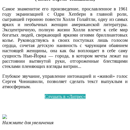
Самое знаменитое его произведение, прославленное в 1961
году экранизацией с Одри Хепберн в главной роли,
сыгравшей героиню повести Холли Голайтли, одну из самых
ярких и необычных женщин американской литературы.
Эксцентричную, полную жизни Холли влечет к себе мир
богатых людей, сверкающий яркими огнями бриллиантовых
колье. Руководствуясь в своих поступках лишь голосом
сердца, сочетая детскую наивность с чарующим обаянием
настоящей женщины, она как бы воплощает в себе саму
сущность Нью-Йорка — города, в котором мечты лежат на
расстоянии вытянутой руки, отгороженные блестящими
стеклами пленяющих взгляды витрин...
Глубокое звучание, управление интонацией и «живой» голос
Сергея Чонишвили, позволяет сделать текст выпуклым и
атмосферным.
Слушать в «Литрес»
Нажмите для увеличения