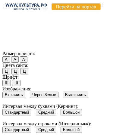
Продолжая пользоваться этим сайтом, вы соглашаетесь на
использование cookie и обработку данных в соответствии с
Политикой сайта в области обработки и защиты
персональных данных
. Обратите внимание, что в случае, если
использование сайтом файлов cookie отключено, некоторые
возможности сайта могут быть отображены некорректно.
Согласен
Размер шрифта:
А
А
А
Цвета сайта:
Ц
Ц
Ц
Шрифт:
Ш
Ш
Изображения:
Включить
Черно-белые
Выключить
Интервал между буквами (Кернинг):
Стандартный
Средний
Большой
Интервал между строками (Интерлиньяж):
Стандартный
Средний
Большой