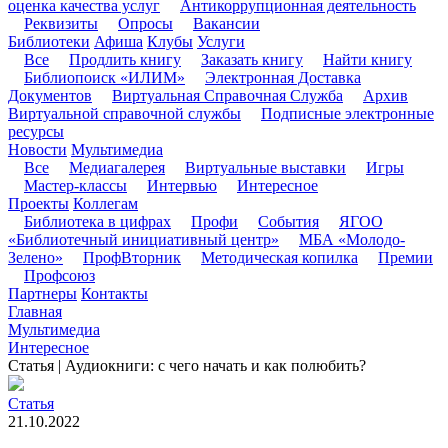
оценка качества услуг
Антикоррупционная деятельность
Реквизиты
Опросы
Вакансии
Библиотеки
Афиша
Клубы
Услуги
Все
Продлить книгу
Заказать книгу
Найти книгу
Библиопоиск «ИЛИМ»
Электронная Доставка
Документов
Виртуальная Справочная Служба
Архив
Виртуальной справочной службы
Подписные электронные
ресурсы
Новости
Мультимедиа
Все
Медиагалерея
Виртуальные выставки
Игры
Мастер-классы
Интервью
Интересное
Проекты
Коллегам
Библиотека в цифрах
Профи
События
ЯГОО
«Библиотечный инициативный центр»
МБА «Молодо-
Зелено»
ПрофВторник
Методическая копилка
Премии
Профсоюз
Партнеры
Контакты
Главная
Мультимедиа
Интересное
Статья | Аудиокниги: с чего начать и как полюбить?
Статья
21.10.2022