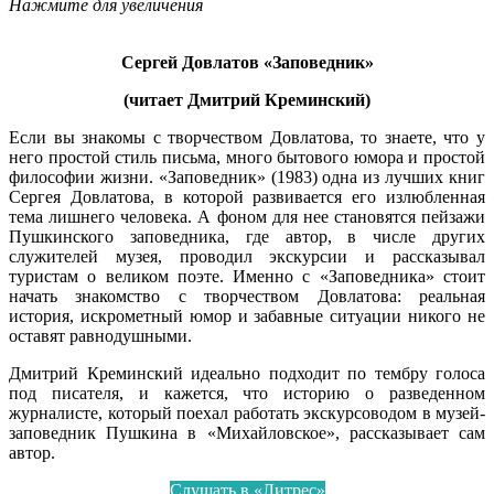
Нажмите для увеличения
Сергей Довлатов «Заповедник»
(читает Дмитрий Креминский)
Если вы знакомы с творчеством Довлатова, то знаете, что у
него простой стиль письма, много бытового юмора и простой
философии жизни. «Заповедник» (1983) одна из лучших книг
Сергея Довлатова, в которой развивается его излюбленная
тема лишнего человека. А фоном для нее становятся пейзажи
Пушкинского заповедника, где автор, в числе других
служителей музея, проводил экскурсии и рассказывал
туристам о великом поэте. Именно с «Заповедника» стоит
начать знакомство с творчеством Довлатова: реальная
история, искрометный юмор и забавные ситуации никого не
оставят равнодушными.
Дмитрий Креминский идеально подходит по тембру голоса
под писателя, и кажется, что историю о разведенном
журналисте, который поехал работать экскурсоводом в музей-
заповедник Пушкина в «Михайловское», рассказывает сам
автор.
Слушать в «Литрес»