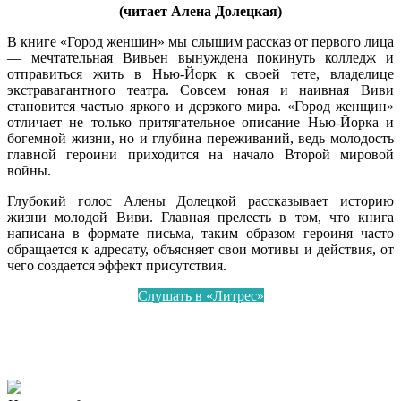
(читает Алена Долецкая)
В книге «Город женщин» мы слышим рассказ от первого лица
— мечтательная Вивьен вынуждена покинуть колледж и
отправиться жить в Нью-Йорк к своей тете, владелице
экстравагантного театра. Совсем юная и наивная Виви
становится частью яркого и дерзкого мира. «Город женщин»
отличает не только притягательное описание Нью-Йорка и
богемной жизни, но и глубина переживаний, ведь молодость
главной героини приходится на начало Второй мировой
войны.
Глубокий голос Алены Долецкой рассказывает историю
жизни молодой Виви. Главная прелесть в том, что книга
написана в формате письма, таким образом героиня часто
обращается к адресату, объясняет свои мотивы и действия, от
чего создается эффект присутствия.
Слушать в «Литрес»