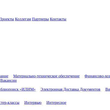
Проекты
Коллегам
Партнеры
Контакты
дание
Материально-техническое обеспечение
Финансово-хоз
Вакансии
иблиопоиск «ИЛИМ»
Электронная Доставка Документов
Ви
тер-классы
Интервью
Интересное