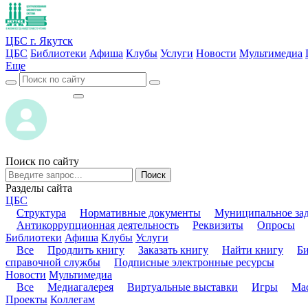
ЦБС г. Якутск
ЦБС
Библиотеки
Афиша
Клубы
Услуги
Новости
Мультимедиа
Еще
ВОЙТИ
ВОЙТИ
Поиск по сайту
Поиск
Разделы сайта
ЦБС
Структура
Нормативные документы
Муниципальное за
Антикоррупционная деятельность
Реквизиты
Опросы
Библиотеки
Афиша
Клубы
Услуги
Все
Продлить книгу
Заказать книгу
Найти книгу
Б
справочной службы
Подписные электронные ресурсы
Новости
Мультимедиа
Все
Медиагалерея
Виртуальные выставки
Игры
Мас
Проекты
Коллегам