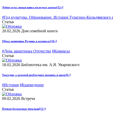
Дебют года: новая книга молодого автора
[12+]
#Год культуры. Образование. История Тулагино-Кильдямского н
Статья
20.02.2026
Дом семейной книги
Образ защитника Родины в комиксах
[16+]
#День защитника Отечества
#Комиксы
Статья
18.02.2026
Библиотека им. А.Я. Уваровского
Трагедия, о которой необходимо помнить и знать
[6+]
#История
#Краеведение
Статья
09.02.2026
Встреча
Первая бесплатная читальня
[12+]