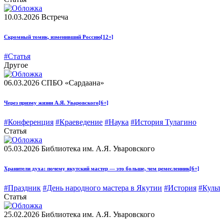
10.03.2026
Встреча
Скромный томик, изменивший Россию
[12+]
#Статья
Другое
06.03.2026
СПБО «Сардаана»
Через призму жизни А.Я. Уваровского
[6+]
#Конференция
#Краеведение
#Наука
#История Тулагино
Статья
05.03.2026
Библиотека им. А.Я. Уваровского
Хранители духа: почему якутский мастер — это больше, чем ремесленник
[6+]
#Праздник
#День народного мастера в Якутии
#История
#Куль
Статья
25.02.2026
Библиотека им. А.Я. Уваровского