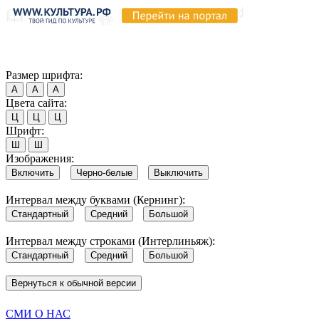
Продолжая пользоваться этим сайтом, вы соглашаетесь на испо
Обратите внимание, что в случае, если использование сайтом 
Согласен
Размер шрифта:
А
А
А
Цвета сайта:
Ц
Ц
Ц
Шрифт:
Ш
Ш
Изображения:
Включить
Черно-белые
Выключить
Интервал между буквами (Кернинг):
Стандартный
Средний
Большой
Интервал между строками (Интерлиньяж):
Стандартный
Средний
Большой
Вернуться к обычной версии
СМИ О НАС