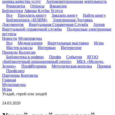
оценка качества услуг
Антикоррупционная деятельность
Реквизиты
Опросы
Вакансии
Библиотеки
Афиша
Клубы
Услуги
Все
Продлить книгу
Заказать книгу
Найти книгу
Библиопоиск «ИЛИМ»
Электронная Доставка
Документов
Виртуальная Справочная Служба
Архив
Виртуальной справочной службы
Подписные электронные
ресурсы
Новости
Мультимедиа
Все
Медиагалерея
Виртуальные выставки
Игры
Мастер-классы
Интервью
Интересное
Проекты
Коллегам
Библиотека в цифрах
Профи
События
ЯГОО
«Библиотечный инициативный центр»
МБА «Молодо-
Зелено»
ПрофВторник
Методическая копилка
Премии
Профсоюз
Партнеры
Контакты
Главная
Мультимедиа
Игры
Угадай, герой или злодей
24.03.2020