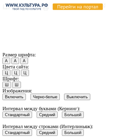
Продолжая пользоваться этим сайтом, вы соглашаетесь на
использование cookie и обработку данных в соответствии с
Политикой сайта в области обработки и защиты
персональных данных
. Обратите внимание, что в случае, если
использование сайтом файлов cookie отключено, некоторые
возможности сайта могут быть отображены некорректно.
Согласен
Размер шрифта:
А
А
А
Цвета сайта:
Ц
Ц
Ц
Шрифт:
Ш
Ш
Изображения:
Включить
Черно-белые
Выключить
Интервал между буквами (Кернинг):
Стандартный
Средний
Большой
Интервал между строками (Интерлиньяж):
Стандартный
Средний
Большой