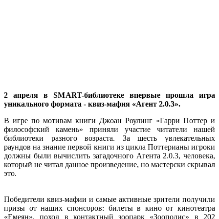
2 апреля в SMART-библиотеке впервые прошла игра
уникального формата - квиз-мафия «Агент 2.0.3».
В игре по мотивам книги Джоан Роулинг «Гарри Поттер и
философский камень» приняли участие читатели нашей
библиотеки разного возраста. За шесть увлекательных
раундов на знание первой книги из цикла Поттерианы игроки
должны были вычислить загадочного Агента 2.0.3, человека,
который не читал данное произведение, но мастерски скрывал
это.
⠀
Победители квиз-мафии и самые активные зрители получили
призы от наших спонсоров: билеты в кино от кинотеатра
«Емеян», поход в контактный зоопарк «Зоополис» в 202