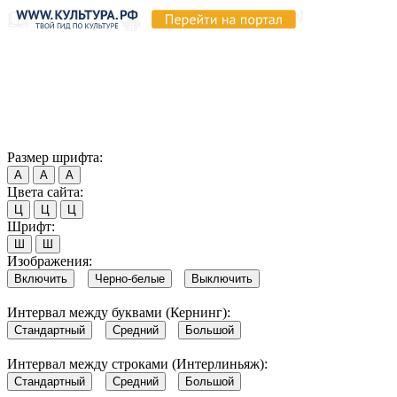
Продолжая пользоваться этим сайтом, вы соглашаетесь на
использование cookie и обработку данных в соответствии с
Политикой сайта в области обработки и защиты
персональных данных
. Обратите внимание, что в случае, если
использование сайтом файлов cookie отключено, некоторые
возможности сайта могут быть отображены некорректно.
Согласен
Размер шрифта:
А
А
А
Цвета сайта:
Ц
Ц
Ц
Шрифт:
Ш
Ш
Изображения:
Включить
Черно-белые
Выключить
Интервал между буквами (Кернинг):
Стандартный
Средний
Большой
Интервал между строками (Интерлиньяж):
Стандартный
Средний
Большой