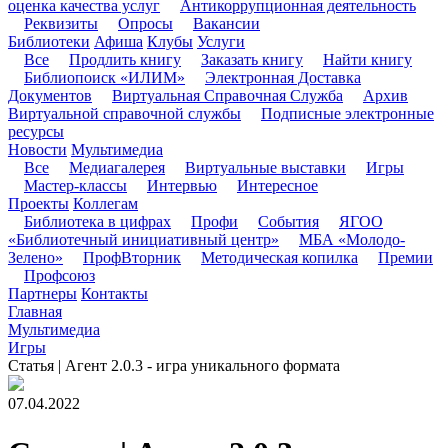
оценка качества услуг
Антикоррупционная деятельность
Реквизиты
Опросы
Вакансии
Библиотеки
Афиша
Клубы
Услуги
Все
Продлить книгу
Заказать книгу
Найти книгу
Библиопоиск «ИЛИМ»
Электронная Доставка
Документов
Виртуальная Справочная Служба
Архив
Виртуальной справочной службы
Подписные электронные
ресурсы
Новости
Мультимедиа
Все
Медиагалерея
Виртуальные выставки
Игры
Мастер-классы
Интервью
Интересное
Проекты
Коллегам
Библиотека в цифрах
Профи
События
ЯГОО
«Библиотечный инициативный центр»
МБА «Молодо-
Зелено»
ПрофВторник
Методическая копилка
Премии
Профсоюз
Партнеры
Контакты
Главная
Мультимедиа
Игры
Статья | Агент 2.0.3 - игра уникального формата
07.04.2022