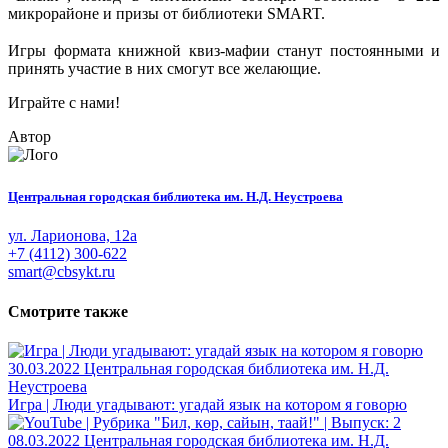
микрорайоне и призы от библиотеки SMART.
⠀
Игры формата книжной квиз-мафии станут постоянными и
принять участие в них смогут все желающие.
Играйте с нами!
Автор
Центральная городская библиотека им. Н.Д. Неустроева
ул. Ларионова, 12а
+7 (4112) 300-622
smart@cbsykt.ru
Смотрите также
30.03.2022
Центральная городская библиотека им. Н.Д.
Неустроева
Игра | Люди угадывают: угадай язык на котором я говорю
08.03.2022
Центральная городская библиотека им. Н.Д.