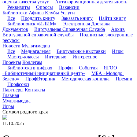
оценка качества услуг
Антикоррупционная деятельность
Реквизиты
Опросы
Вакансии
Библиотеки
Афиша
Клубы
Услуги
Все
Продлить книгу
Заказать книгу
Найти книгу
Библиопоиск «ИЛИМ»
Электронная Доставка
Документов
Виртуальная Справочная Служба
Архив
Виртуальной справочной службы
Подписные электронные
ресурсы
Новости
Мультимедиа
Все
Медиагалерея
Виртуальные выставки
Игры
Мастер-классы
Интервью
Интересное
Проекты
Коллегам
Библиотека в цифрах
Профи
События
ЯГОО
«Библиотечный инициативный центр»
МБА «Молодо-
Зелено»
ПрофВторник
Методическая копилка
Премии
Профсоюз
Партнеры
Контакты
Главная
Мультимедиа
Игры
Символ родного края
11.10.2025