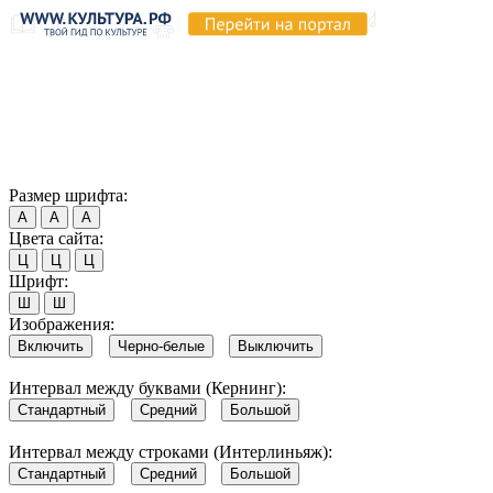
Продолжая пользоваться этим сайтом, вы соглашаетесь на
использование cookie и обработку данных в соответствии с
Политикой сайта в области обработки и защиты
персональных данных
. Обратите внимание, что в случае, если
использование сайтом файлов cookie отключено, некоторые
возможности сайта могут быть отображены некорректно.
Согласен
Размер шрифта:
А
А
А
Цвета сайта:
Ц
Ц
Ц
Шрифт:
Ш
Ш
Изображения:
Включить
Черно-белые
Выключить
Интервал между буквами (Кернинг):
Стандартный
Средний
Большой
Интервал между строками (Интерлиньяж):
Стандартный
Средний
Большой