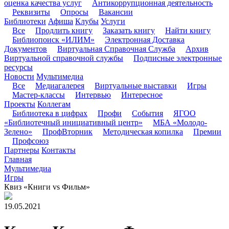
оценка качества услуг
Антикоррупционная деятельность
Реквизиты
Опросы
Вакансии
Библиотеки
Афиша
Клубы
Услуги
Все
Продлить книгу
Заказать книгу
Найти книгу
Библиопоиск «ИЛИМ»
Электронная Доставка
Документов
Виртуальная Справочная Служба
Архив
Виртуальной справочной службы
Подписные электронные
ресурсы
Новости
Мультимедиа
Все
Медиагалерея
Виртуальные выставки
Игры
Мастер-классы
Интервью
Интересное
Проекты
Коллегам
Библиотека в цифрах
Профи
События
ЯГОО
«Библиотечный инициативный центр»
МБА «Молодо-
Зелено»
ПрофВторник
Методическая копилка
Премии
Профсоюз
Партнеры
Контакты
Главная
Мультимедиа
Игры
Квиз «Книги vs Фильм»
19.05.2021