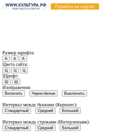
Продолжая пользоваться этим сайтом, вы соглашаетесь на
использование cookie и обработку данных в соответствии с
Политикой сайта в области обработки и защиты
персональных данных
. Обратите внимание, что в случае, если
использование сайтом файлов cookie отключено, некоторые
возможности сайта могут быть отображены некорректно.
Согласен
Размер шрифта:
А
А
А
Цвета сайта:
Ц
Ц
Ц
Шрифт:
Ш
Ш
Изображения:
Включить
Черно-белые
Выключить
Интервал между буквами (Кернинг):
Стандартный
Средний
Большой
Интервал между строками (Интерлиньяж):
Стандартный
Средний
Большой