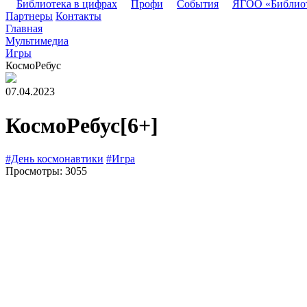
Библиотека в цифрах
Профи
События
ЯГОО «Библио
Партнеры
Контакты
Главная
Мультимедиа
Игры
КосмоРебус
07.04.2023
КосмоРебус
[6+]
#День космонавтики
#Игра
Просмотры: 3055