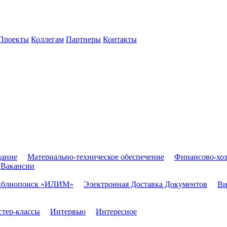
Проекты
Коллегам
Партнеры
Контакты
дание
Материально-техническое обеспечение
Финансово-хоз
Вакансии
иблиопоиск «ИЛИМ»
Электронная Доставка Документов
Ви
тер-классы
Интервью
Интересное