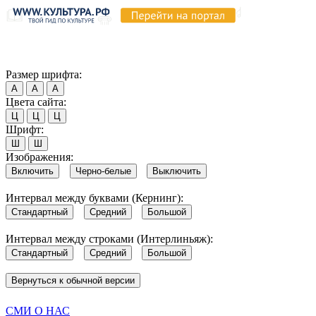
Продолжая пользоваться этим сайтом, вы соглашаетесь на испо
Обратите внимание, что в случае, если использование сайтом 
Согласен
Размер шрифта:
А
А
А
Цвета сайта:
Ц
Ц
Ц
Шрифт:
Ш
Ш
Изображения:
Включить
Черно-белые
Выключить
Интервал между буквами (Кернинг):
Стандартный
Средний
Большой
Интервал между строками (Интерлиньяж):
Стандартный
Средний
Большой
Вернуться к обычной версии
СМИ О НАС