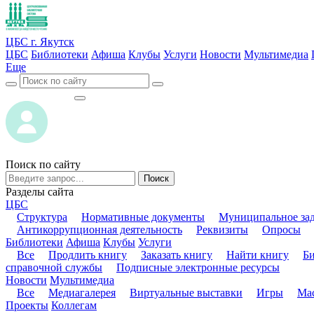
ЦБС г. Якутск
ЦБС
Библиотеки
Афиша
Клубы
Услуги
Новости
Мультимедиа
Еще
ВОЙТИ
ВОЙТИ
Поиск по сайту
Поиск
Разделы сайта
ЦБС
Структура
Нормативные документы
Муниципальное за
Антикоррупционная деятельность
Реквизиты
Опросы
Библиотеки
Афиша
Клубы
Услуги
Все
Продлить книгу
Заказать книгу
Найти книгу
Б
справочной службы
Подписные электронные ресурсы
Новости
Мультимедиа
Все
Медиагалерея
Виртуальные выставки
Игры
Мас
Проекты
Коллегам